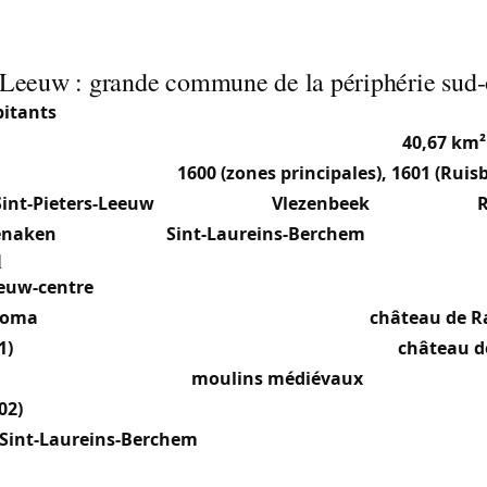
s-Leeuw : grande commune de la périphérie sud-
bitants
(2025), Sint-Pieters-Leeuw (Leeuw-Saint-Pierre) est
de de la périphérie sud-ouest de Bruxelles, sur
40,67 km²
ous les codes postaux
1600 (zones principales), 1601 (Ruis
Sint-Pieters-Leeuw
(24 765 hab.),
Vlezenbeek
(3 594 hab.),
R
naken
(408 hab.) et
Sint-Laureins-Berchem
(371 hab.).
l
eeuw-centre
: Cœur communal le plus densément peuplé, abr
loma
(célèbre pour ses jardins de roses) et le
château de R
1)
: Section dynamique au nord, abritant l’ancien
château d
ison de retraite) et des
moulins médiévaux
.
02)
: Section semi-rurale, en lisière du Pajottenland.
Sint-Laureins-Berchem
: Petites sections rurales, conserv