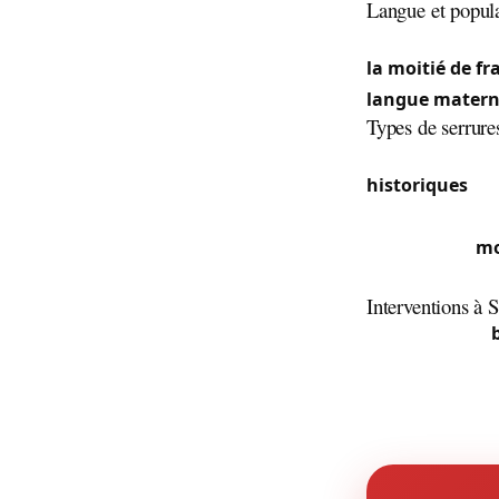
Langue et popul
Officiellement 
la moitié de f
langue matern
Types de serrure
Le centre cons
historiques
(Co
sections récente
certifiés. Les
mo
d’époque.
Interventions à 
La fonction de
suburbains et s
copropriétés, l