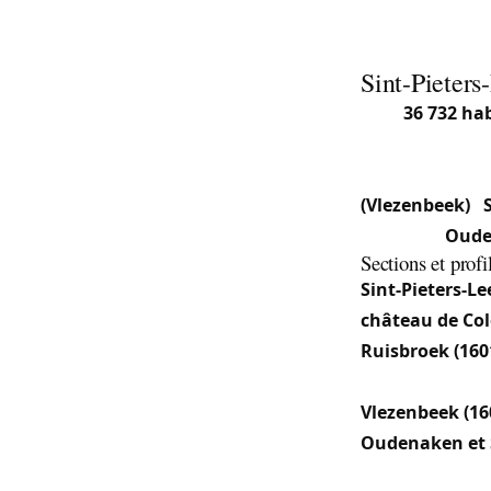
Sint-Pieter
Avec
36 732 ha
commune flaman
cinq sections s
(Vlezenbeek)
:
048 hab.),
Oude
Sections et profi
Sint-Pieters-L
château de Co
Ruisbroek (160
(aujourd’hui ma
Vlezenbeek (16
Oudenaken et 
semi-villageois.