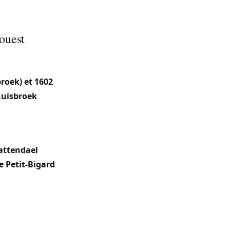
ouest
 une grande
. Elle regroupe
broek) et 1602
uisbroek
(7
itant le
attendael
.
e Petit-Bigard
ant un caractère