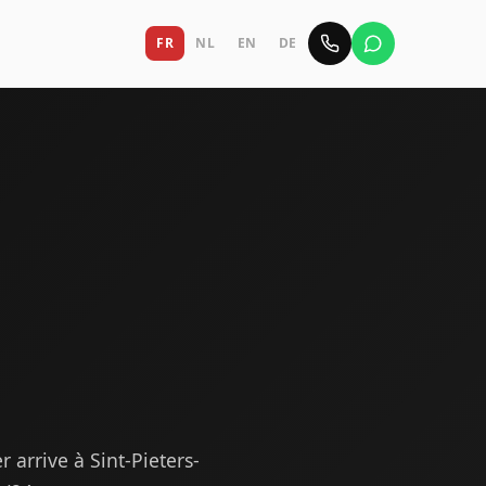
FR
NL
EN
DE
 arrive à Sint-Pieters-