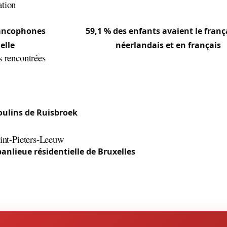
ation
néerlandophone, Sint-Pieters-Leeuw a la particularité de c
rancophones
: en 2020,
59,1 % des enfants avaient le fra
elle
. Notre équipe travaille en
néerlandais et en français
.
s rencontrées
erve des maisons mitoyennes à serrures encastrées et que
loma, Rattendael, Petit-Bigard) demandant interventions sp
s (lotissements résidentiels) utilisent serrures multipoints 
ulins de Ruisbroek
et bâtiments anciens conservent des
Sint-Pieters-Leeuw
banlieue résidentielle de Bruxelles
et la diversité d’habitat
ections rurales) génèrent une demande mixte : habitations 
ocaux commerciaux et bâtiments historiques.