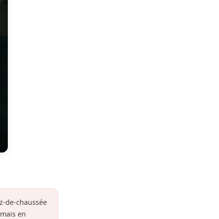
rez-de-chaussée
amais en