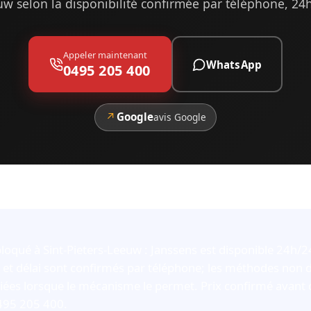
w selon la disponibilité confirmée par téléphone, 24
Appeler maintenant
WhatsApp
0495 205 400
↗
Google
avis Google
bloqué à Sint-Pieters-Leeuw : Janssens est disponible 24h/2
é et délai sont confirmés par téléphone; les méthodes non 
giées lorsque le mécanisme le permet. Prix confirmé avant 
0495 205 400.