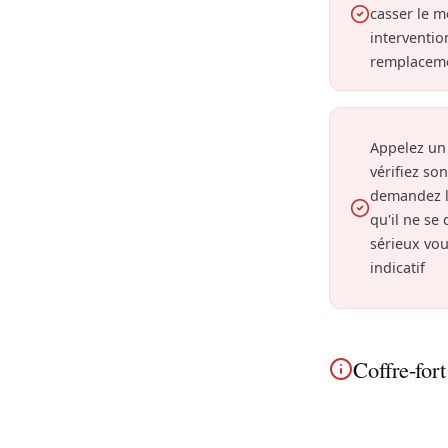
casser le 
interventio
remplaceme
Appelez un
vérifiez so
demandez l
qu'il ne se
sérieux vou
indicatif
Coffre-for
Coffre-fort qui 
spécialisé dans