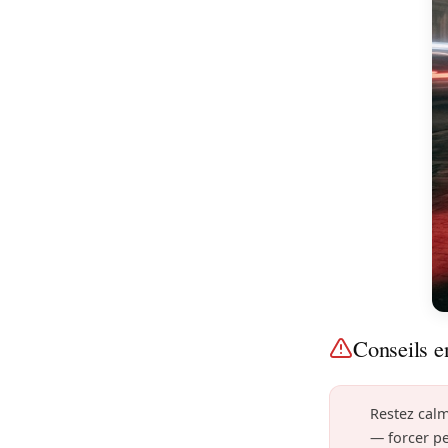
Conseils e
Restez calm
— forcer p