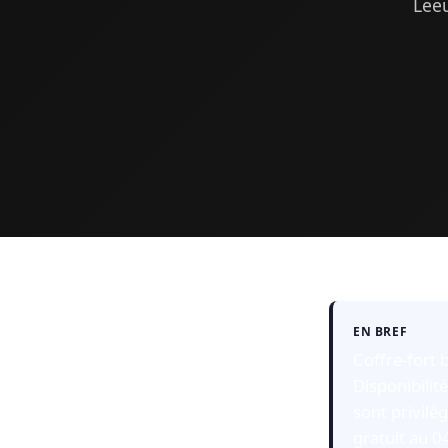
Leeu
EN BREF
Coffre-fort 
Disponibilit
sont privilé
gratuit au 