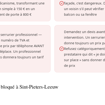
mécanisme, transformant une
façade, c'est dangereux.
n simple à 150 € en un
un voisin s'il peut vérifie
nt de porte à 800 €
balcon ou sa fenêtre
Demandez un devis avant
 serrurier professionnel —
intervention. Un serrurier
n numéro de TVA et
donne toujours un prix p
e prix par téléphone AVANT
Refusez catégoriquement
 déplace. Un professionnel
prestataire qui dit « je do
s donnera toujours un tarif
sur place » sans donner d
de prix
t bloqué à Sint-Pieters-Leeuw
ne s'ouvre plus à Leeuw-Saint-Pierre ? Intervention par un t
 les maisons variées et constructions récentes de toute la