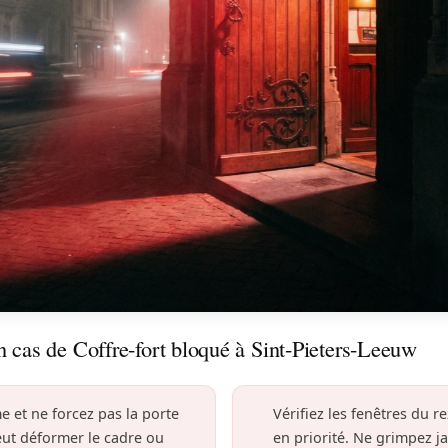
n cas de Coffre-fort bloqué à Sint-Pieters-Leeuw
e et ne forcez pas la porte
Vérifiez les fenêtres du 
eut déformer le cadre ou
en priorité. Ne grimpez j