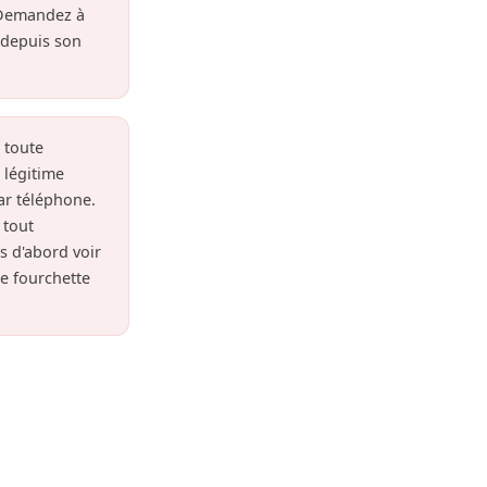
 Demandez à
r depuis son
 toute
 légitime
ar téléphone.
 tout
is d'abord voir
e fourchette
echnicien
 commune.