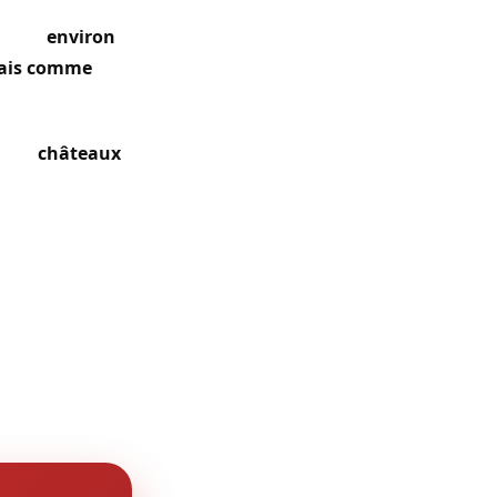
ompter
environ
nçais comme
lques
châteaux
écifiques. Les
et cylindres
 mécanismes
 (lotissements
privées,