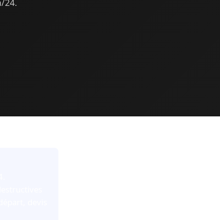
h/24.
4.
destructives
départ, devis