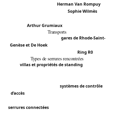
personnalités belges :
Herman Van Rompuy
(ancien Premier ministre),
Sophie Wilmès
(ancienne Première ministre) et le violoniste
Arthur Grumiaux
y ont résidé.
Transports
Desserte ferroviaire via les
gares de Rhode-Saint-
Genèse et De Hoek
; accès rapide à Bruxelles par
la chaussée de Waterloo et le
Ring R0
.
Types de serrures rencontrées
Les
villas et propriétés de standing
intègrent
fréquemment serrures multipoints haute sécurité,
portes blindées (Fichet, Picard, Tordjman),
cylindres certifiés A2P et
systèmes de contrôle
d’accès
pour portails. La clientèle internationale,
diplomatique et d’anciens dirigeants apprécie les
serrures connectées
et systèmes hiérarchisés. Les