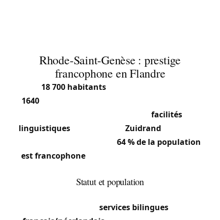
propriétés près de la forêt de Soignes, nous avons
l'habitude de ce type d'intervention.
Rhode-Saint-Genèse : prestige
francophone en Flandre
Avec
18 700 habitants
(2025) sur le code postal
1640
, Rhode-Saint-Genèse (Sint-Genesius-Rode)
est une commune flamande à
facilités
linguistiques
située dans la
Zuidrand
(couronne
sud de Bruxelles). Environ
64 % de la population
est francophone
, malgré son rattachement à la
Région flamande.
Statut et population
Officiellement néerlandophone, la commune
bénéficie de
services bilingues