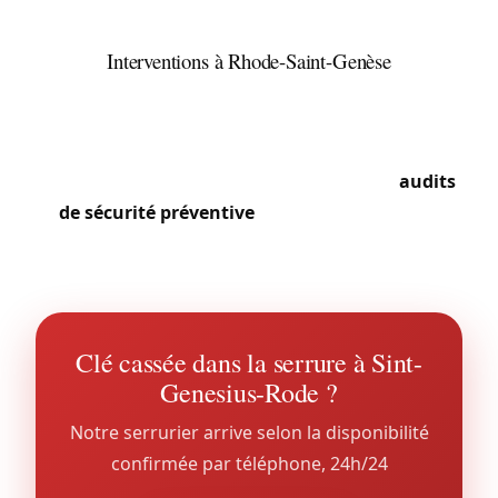
sections plus densément peuplées comptent aussi
des copropriétés à digicodes et parlophonies.
Interventions à Rhode-Saint-Genèse
Le standing élevé et la proximité avec la forêt et
Bruxelles imposent des interventions discrètes et
soignées, souvent sur grandes propriétés avec
accès contrôlés. Notre équipe répond aux
audits
de sécurité préventive
comme aux urgences
classiques.
Clé cassée dans la serrure à Sint-
Genesius-Rode ?
Notre serrurier arrive selon la disponibilité
confirmée par téléphone, 24h/24