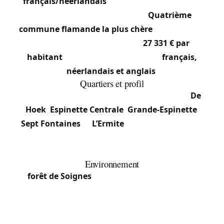
français/néerlandais
depuis l’instauration des
facilités dans les années 1960.
Quatrième
commune flamande la plus chère
en 2021, avec
un revenu annuel moyen de
27 331 € par
habitant
. Notre équipe travaille en
français,
néerlandais et anglais
.
Quartiers et profil
La commune regroupe plusieurs quartiers :
De
Hoek
,
Espinette Centrale
,
Grande-Espinette
,
Sept Fontaines
et
L’Ermite
. Elle borde la Région
bruxelloise et la Région wallonne, dans un
environnement très résidentiel.
Environnement
La
forêt de Soignes
occupe une partie importante
du territoire, structurant le paysage et
l’urbanisme. Le caractère vert et résidentiel attire
une population aisée, dont plusieurs