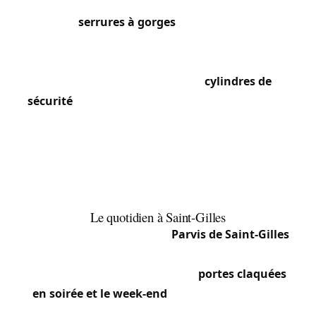
présentent des portes d’entrée monumentales
avec des
serrures à gorges
de grande taille, des
gâches en laiton ouvragé et des poignées
d’époque. Nous restaurons ou adaptons ces
mécanismes en installant des
cylindres de
sécurité
dans les serrures existantes, préservant
l’esthétique d’origine. Les appartements des
étages supérieurs sont équipés de serrures
encastrées à cylindre profilé, souvent de
dimensions atypiques propres aux constructions
1890-1920.
Le quotidien à Saint-Gilles
La vie nocturne animée du
Parvis de Saint-Gilles
et la forte proportion de jeunes locataires
entraînent un nombre élevé de
portes claquées
en soirée et le week-end
. Les propriétaires qui
rénovent des maisons de maître autour de la