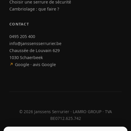
Choisir une serrure de sécurité
Cambriolage : que faire ?
CONTACT
0495 205 400
info@janssensserrurier.be
Chaussée de Louvain 629
1030 Schaerbeek
↗
Google · avis Google
©
2026
Janssens Serrurier · LAMRO GROUP · TVA
BE0712.625.742