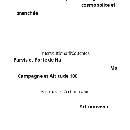
Saint-Gilles est une commune
cosmopolite et
branchée
, connue pour son architecture Art
nouveau, ses bars du Parvis et sa diversité
culturelle. Gentrification et mixité sociale
caractérisent cette commune en constante
évolution.
Interventions fréquentes
Parvis et Porte de Hal
: Appartements anciens,
immeubles Art nouveau, serrures d’époque.
Ma
Campagne et Altitude 100
: Quartiers plus
résidentiels, maisons de maître.
Serrures et Art nouveau
Saint-Gilles possède l’une des plus fortes
concentrations de bâtiments
Art nouveau
de
Bruxelles, notamment autour de la rue Defacqz et
de l’avenue Jean Volders. Ces immeubles