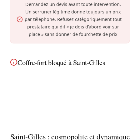
Demandez un devis avant toute intervention.
Un serrurier légitime donne toujours un prix
par téléphone. Refusez catégoriquement tout
prestataire qui dit « je dois d'abord voir sur
place » sans donner de fourchette de prix
Coffre-fort bloqué à Saint-Gilles
À Saint-Gilles, code oublié ou mécanisme grippé,
nous ouvrons votre coffre-fort sans le détruire.
Service discret pour les maisons de maître art
nouveau et immeubles anciens près de la prison
de Saint-Gilles.
Saint-Gilles : cosmopolite et dynamique