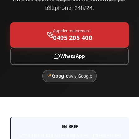
téléphone, 24h/24.
Appeler maintenant
0495 205 400
WhatsApp
↗
Google
avis Google
EN BREF
Serrurier dimanche à Nivelles : Janssens est