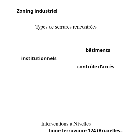
familiales, fermes et lotissements.
Zoning industriel
: Important pôle d’activité
économique au sud-est de la ville.
Types de serrures rencontrées
Le centre médiéval conserve des maisons à
serrures à gorges anciennes, certaines remontant
à plusieurs générations. Les
bâtiments
institutionnels
(justice, administration)
nécessitent des systèmes de
contrôle d’accès
et
serrures haute sécurité. Le centre commercial
rénové et les commerces de la Grand-Place
utilisent rideaux métalliques et serrures de
vitrines. Les villages périphériques mêlent fermes
(portes anciennes massives) et constructions
récentes à serrures multipoints.
Interventions à Nivelles
La position sur la
ligne ferroviaire 124 (Bruxelles–