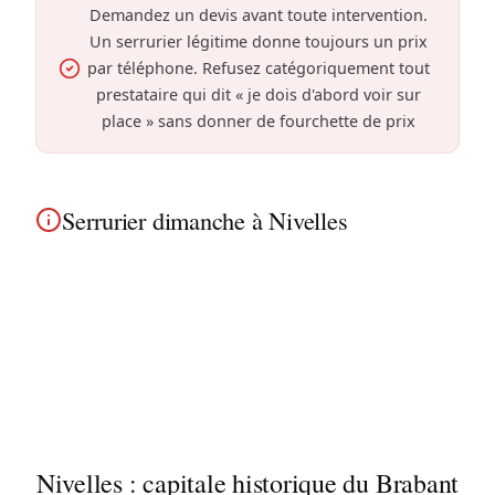
Demandez un devis avant toute intervention.
Un serrurier légitime donne toujours un prix
par téléphone. Refusez catégoriquement tout
prestataire qui dit « je dois d'abord voir sur
place » sans donner de fourchette de prix
Serrurier dimanche à Nivelles
Serrurier dimanche et jours fériés à Nivelles : nous
travaillons tous les jours. Les maisons de ville
historiques et constructions modernes près de la
collégiale Sainte-Gertrude sont couverts comme le
reste de la commune.
Nivelles : capitale historique du Brabant