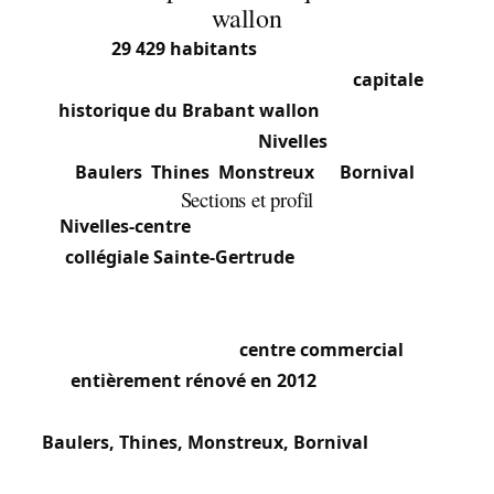
wallon
Avec
29 429 habitants
(2025) sur les codes
postaux 1400-1404, Nivelles est la
capitale
historique du Brabant wallon
. La commune
regroupe cinq sections :
Nivelles
(26 392 hab.),
Baulers
,
Thines
,
Monstreux
et
Bornival
.
Sections et profil
Nivelles-centre
: Cœur médiéval autour de la
collégiale Sainte-Gertrude
romane et de la
Grand-Place. Bâtiments judiciaires et
administratifs (palais de justice), zone piétonne
commerçante. Le
centre commercial
entièrement rénové en 2012
concentre la
fréquentation.
Baulers, Thines, Monstreux, Bornival
: Sections
rurales et résidentielles, habitat mêlant maisons