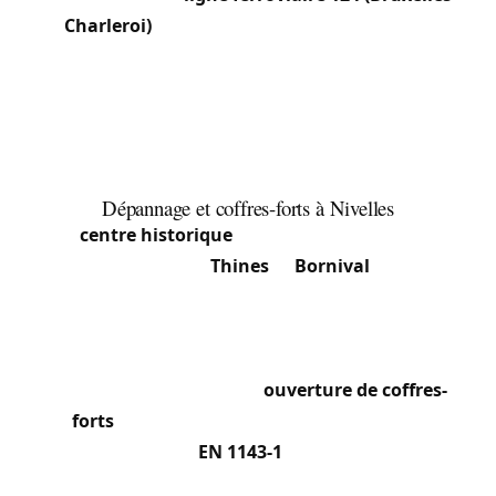
Charleroi)
et plusieurs lignes de bus TEC du
Brabant wallon facilitent l’accès. La densité de
483,77 hab./km² reflète une commune à la fois
urbaine et étendue. Le carnaval annuel et les
marchés génèrent des pics d’activité dans le
centre.
Dépannage et coffres-forts à Nivelles
Du
centre historique
autour de la Grand-Place
aux sections de
Thines
et
Bornival
, nous
assurons le dépannage de serrurerie 24h/24 :
porte claquée, serrure bloquée, sécurisation après
effraction. Les commerces du centre nous
confient aussi la pose et l’
ouverture de coffres-
forts
— coffres de dépôt, armoires fortes,
modèles certifiés
EN 1143-1
— avec dépannage
des coffres bloqués (code oublié, pile à plat) sans