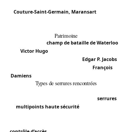
commémoratifs français.
Couture-Saint-Germain, Maransart
: Sections
rurales, habitat dispersé entre fermes, propriétés
boisées et grands jardins.
Patrimoine
Lasne borde le
champ de bataille de Waterloo
.
Victor Hugo
y séjourna en 1861 pour ses
recherches sur
Les Misérables
.
Edgar P. Jacobs
(auteur de Blake et Mortimer) et
François
Damiens
(humoriste) ont vécu dans la commune.
Types de serrures rencontrées
La population aisée et les grandes propriétés
impliquent une demande forte pour
serrures
multipoints haute sécurité
, portes blindées
(Fichet, Picard, Tordjman), cylindres à carte de
propriété A2P, portails automatisés et systèmes de
contrôle d’accès
pour résidences et dépendances.