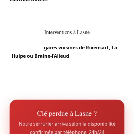
Les fermes anciennes des sections rurales
conservent souvent des serrures massives sur
portes d’origine.
Interventions à Lasne
Pas de gare ferroviaire directe : les habitants
utilisent les
gares voisines de Rixensart, La
Hulpe ou Braine-l’Alleud
. L’étendue (~ 50 km²) et
la dispersion des propriétés imposent une bonne
connaissance du terrain pour les interventions
discrètes que demande cette clientèle exigeante.
Clé perdue à Lasne ?
Notre serrurier arrive selon la disponibilité
confirmée par téléphone, 24h/24