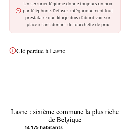
Un serrurier légitime donne toujours un prix
par téléphone. Refusez catégoriquement tout
prestataire qui dit « je dois d'abord voir sur
place » sans donner de fourchette de prix
Clé perdue à Lasne
Clé perdue à Lasne ? Nous ouvrons votre porte et
recommandons le remplacement du cylindre pour
votre sécurité. Service rapide près du village
d'Ohain.
Lasne : sixième commune la plus riche
de Belgique
Avec
14 175 habitants
(2025) sur le code postal