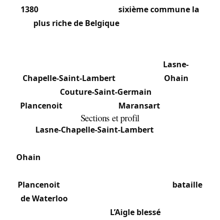
1380
, Lasne est en 2021 la
sixième commune la
plus riche de Belgique
et la plus riche de
Wallonie. Densité de seulement 298 hab./km²,
reflétant son caractère semi-rural et résidentiel. La
commune regroupe cinq sections :
Lasne-
Chapelle-Saint-Lambert
(4 234 hab.),
Ohain
(6
055 hab.),
Couture-Saint-Germain
(1 363 hab.),
Plancenoit
(1 543 hab.) et
Maransart
(980 hab.).
Sections et profil
Lasne-Chapelle-Saint-Lambert
: Centre
administratif, mix de villas et propriétés rurales.
Ohain
: Section la plus peuplée, habitat résidentiel
avec villas et lotissements.
Plancenoit
: Section directement liée à la
bataille
de Waterloo
(combat acharné le 18 juin 1815) —
accueille le monument
L’Aigle blessé
et autres