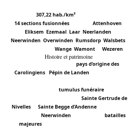
la province, à la frontière de la Hesbaye liégeoise.
Densité de
307,22 hab./km²
. La commune compte
14 sections fusionnées
: Landen,
Attenhoven
,
Eliksem
,
Ezemaal
,
Laar
,
Neerlanden
,
Neerwinden
,
Overwinden
,
Rumsdorp
,
Walsbets
,
Houtain-l’Évêque,
Wange
,
Wamont
et
Wezeren
.
Histoire et patrimoine
Avec Liège, Landen est le
pays d’origine des
Carolingiens
:
Pépin de Landen
(mort en 640),
fondateur de la dynastie, en est le personnage
emblématique. Son
tumulus funéraire
subsiste
comme site historique majeur.
Sainte Gertrude de
Nivelles
et
Sainte Begge d’Andenne
y sont nées.
Le village de
Neerwinden
a connu deux
batailles
majeures
historiques, séparées d’un siècle
environ.