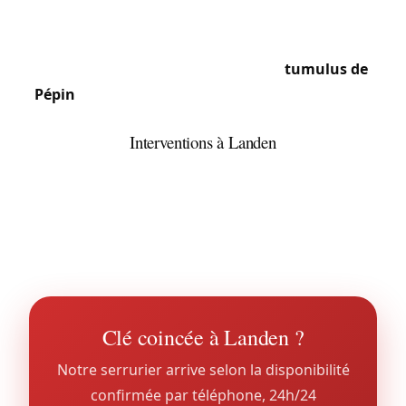
portes d’origine. Les lotissements résidentiels et
constructions récentes utilisent serrures
multipoints et cylindres certifiés. Le
tumulus de
Pépin
et les sites archéologiques alentour ont un
caractère patrimonial.
Interventions à Landen
L’étendue (53 km² env., 14 sections) et la diversité
d’habitat imposent une bonne connaissance du
terrain. La gare ferroviaire dessert la ville pour les
navetteurs vers Bruxelles et Liège.
Clé coincée à Landen ?
Notre serrurier arrive selon la disponibilité
confirmée par téléphone, 24h/24