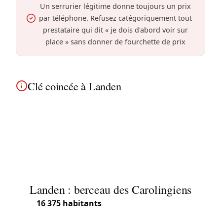
Un serrurier légitime donne toujours un prix
par téléphone. Refusez catégoriquement tout
prestataire qui dit « je dois d'abord voir sur
place » sans donner de fourchette de prix
Clé coincée à Landen
À Landen, une clé coincée peut endommager le
cylindre si on force. Extraction professionnelle
dans les maisons de ville et habitations de
campagne avec outils adaptés.
Landen : berceau des Carolingiens
Avec
16 375 habitants
(2025), Landen est une ville
flamande du Brabant flamand, à l’extrême est de