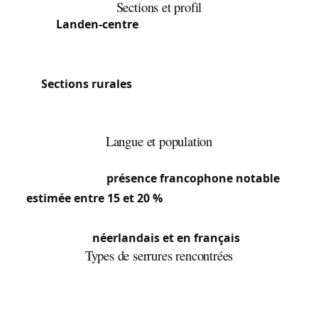
Sections et profil
Landen-centre
: Cœur commerçant et
administratif, mêlant maisons mitoyennes et
lotissements modernes.
Sections rurales
: 13 villages aux caractères
agricoles et résidentiels, habitat mêlant fermes,
maisons individuelles et lotissements récents.
Langue et population
Officiellement néerlandophone, la commune
compte une
présence francophone notable
estimée entre 15 et 20 %
, héritage de sa position
frontalière avec la Wallonie. Notre équipe travaille
en
néerlandais et en français
.
Types de serrures rencontrées
Le centre conserve des maisons mitoyennes à
serrures encastrées anciennes. Les fermes des 13
villages présentent des serrures massives sur