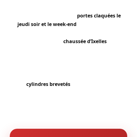
interviennent le plus fréquemment. Le quartier
étudiant génère un pic de
portes claquées le
jeudi soir et le week-end
, souvent après les
soirées du cimetière d’Ixelles ou de la place Flagey.
Les boutiques de la
chaussée d’Ixelles
et du
quartier Châtelain nous sollicitent pour la
sécurisation de leurs accès et le remplacement de
cylindres après tentative d’effraction. Les
propriétaires du haut d’Ixelles investissent dans
des
cylindres brevetés
(EVVA ICS, Mul-T-Lock
MT5+) et des systèmes de clés à carte de propriété
offrant une protection maximale contre la copie
non autorisée.