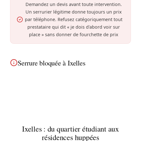
Demandez un devis avant toute intervention.
Un serrurier légitime donne toujours un prix
par téléphone. Refusez catégoriquement tout
prestataire qui dit « je dois d'abord voir sur
place » sans donner de fourchette de prix
Serrure bloquée à Ixelles
Serrure coincée à Ixelles ? Déblocage, lubrification
ou remplacement selon l'état. Service rapide pour
les immeubles art déco et maisons de maître près
du campus de l'ULB.
Ixelles : du quartier étudiant aux
résidences huppées