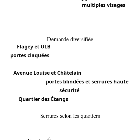
Ixelles est une commune aux
multiples visages
:
le quartier animé de Flagey et ses kots étudiants,
les avenues bourgeoises près de l’Abbaye de la
Cambre, le quartier européen autour de Schuman.
Demande diversifiée
Flagey et ULB
: Forte densité d’étudiants. Les
portes claquées
sont fréquentes, surtout le week-
end.
Avenue Louise et Châtelain
: Appartements de
standing avec
portes blindées et serrures haute
sécurité
.
Quartier des Étangs
: Maisons de maître et
immeubles Art déco, serrures anciennes.
Serrures selon les quartiers
Le contraste architectural d’Ixelles se reflète dans
la diversité des serrures. Les maisons de maître du