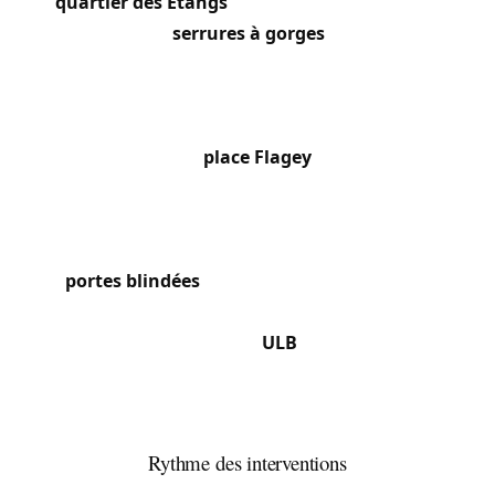
quartier des Étangs
et de l’avenue Brugmann
conservent des
serrures à gorges
monumentales
avec rosaces en laiton et des crémones sur les
portes-fenêtres que nous entretenons et
restaurons. Les immeubles Art nouveau et Art
déco autour de la
place Flagey
présentent des
serrures encastrées à cylindre profilé de
dimensions souvent non standard. L’avenue
Louise et ses immeubles de standing sont équipés
de
portes blindées
Fichet ou Picard avec serrures
multipoints à cylindres haute sécurité. Dans le
quartier étudiant près de l’
ULB
, les kots disposent
de serrures basiques à cylindre européen que
nous remplaçons par dizaines chaque rentrée
académique.
Rythme des interventions
Ixelles est l’une des communes où nos serruriers