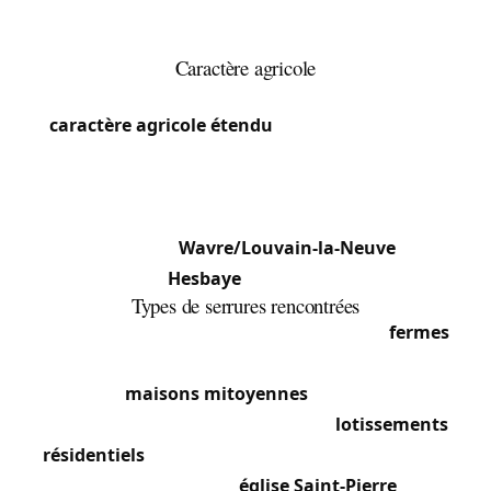
fermes, maisons familiales et lotissements
récents.
Caractère agricole
La faible densité (145 hab./km²) reflète le
caractère agricole étendu
de la commune. Les
vastes étendues de cultures, vergers et prairies
dominent le paysage de cette partie orientale du
Brabant wallon, à mi-chemin entre les zones
urbanisées de
Wavre/Louvain-la-Neuve
et la
Hesbaye
liégeoise.
Types de serrures rencontrées
Le caractère agricole hesbignon domine :
fermes
anciennes à serrures massives sur portes
d’origine,
maisons mitoyennes
dans les centres
villageois à serrures encastrées, et
lotissements
résidentiels
récents avec serrures multipoints et
cylindres certifiés. L’
église Saint-Pierre
et