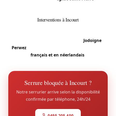
bâtiments classés demandent interventions
respectueuses.
Interventions à Incourt
L’étendue (6 sections sur 39 km²) et la dispersion
entre villages imposent une bonne connaissance
du terrain. La position à proximité de
Jodoigne
et
Perwez
facilite l’accès. Notre équipe travaille en
français et en néerlandais
.
Serrure bloquée à Incourt ?
Notre serrurier arrive selon la disponibilité
confirmée par téléphone, 24h/24
0495 205 400