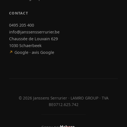
CONTACT
0495 205 400
info@janssensserrurier.be
Chaussée de Louvain 629
1030 Schaerbeek
↗
Google · avis Google
©
2026
Janssens Serrurier · LAMRO GROUP · TVA
BE0712.625.742
Hebora
Hebora