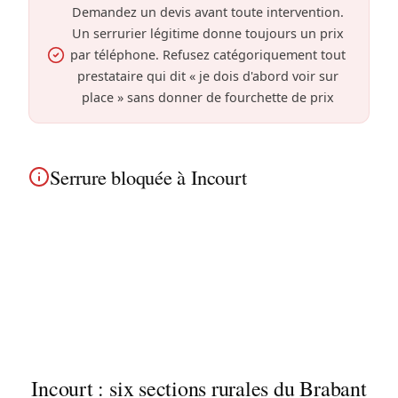
Demandez un devis avant toute intervention.
Un serrurier légitime donne toujours un prix
par téléphone. Refusez catégoriquement tout
prestataire qui dit « je dois d'abord voir sur
place » sans donner de fourchette de prix
Serrure bloquée à Incourt
Serrure bloquée à Incourt ? Nos techniciens
diagnostiquent le problème et débloquent le
mécanisme des fermes rénovées et maisons
rurales sans casser. Habitués aux fermes en carré
et environs.
Incourt : six sections rurales du Brabant