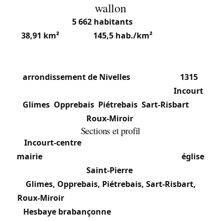
wallon
Avec environ
5 662 habitants
(janvier 2024) sur
38,91 km²
(densité
145,5 hab./km²
), Incourt est
une commune francophone du Brabant wallon,
située aux coordonnées 50°42’N / 4°47’E, dans
l’
arrondissement de Nivelles
(code postal
1315
).
La commune se compose de six sections :
Incourt
,
Glimes
,
Opprebais
,
Piétrebais
,
Sart-Risbart
et
Roux-Miroir
.
Sections et profil
Incourt-centre
: Cœur communal autour de la
mairie
, partageant son emplacement avec l’
église
Saint-Pierre
.
Glimes, Opprebais, Piétrebais, Sart-Risbart,
Roux-Miroir
: Sections rurales et villageoises de la
Hesbaye brabançonne
, habitat dispersé entre