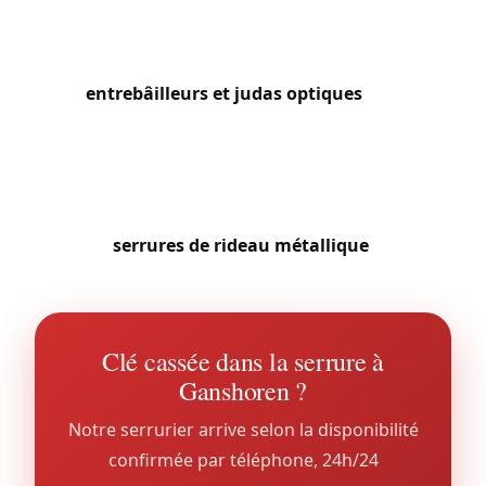
des abords du parc Roi Baudouin nous sollicitent
régulièrement pour sécuriser les accès arrière de
leurs maisons. Nous installons aussi fréquemment
des
entrebâilleurs et judas optiques
pour les
résidents plus âgés soucieux de contrôler l’accès à
leur domicile. La proximité de la Basilique de
Koekelberg attire aussi quelques commerces de
proximité qui font appel à nous pour leurs
serrures de rideau métallique
.
Clé cassée dans la serrure à
Ganshoren ?
Notre serrurier arrive selon la disponibilité
confirmée par téléphone, 24h/24