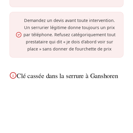
Demandez un devis avant toute intervention.
Un serrurier légitime donne toujours un prix
par téléphone. Refusez catégoriquement tout
prestataire qui dit « je dois d'abord voir sur
place » sans donner de fourchette de prix
Clé cassée dans la serrure à Ganshoren
À Ganshoren, une clé cassée peut arriver à tout
moment. Notre équipe, bien implantée dans la
région de la basilique de Koekelberg, extrait le
bout de clé avec des méthodes non destructives
lorsque le mécanisme le permet, afin de préserver
votre cylindre.