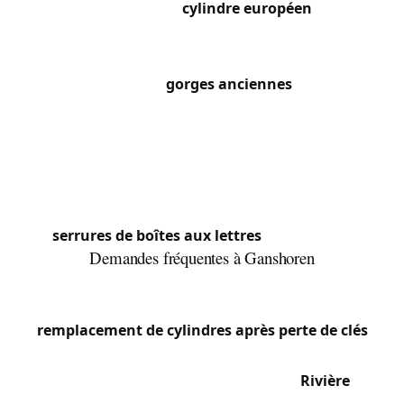
serrures encastrées à
cylindre européen
de 30/30
ou 35/35 mm. Dans les rues proches de l’avenue
Charles-Quint, on trouve encore des serrures de
porte d’entrée à
gorges anciennes
dans les
maisons d’entre-deux-guerres, que nous
remplaçons souvent par des systèmes à cylindre
profilé plus sécurisé. Les immeubles à
appartements le long de l’avenue de Jette
disposent de systèmes d’interphonie et de
serrures de boîtes aux lettres
normalisées.
Demandes fréquentes à Ganshoren
Commune résidentielle et calme, Ganshoren
génère principalement des demandes de
remplacement de cylindres après perte de clés
et d’amélioration de la sécurité des portes
d’entrée. Les familles du quartier de la
Rivière
et