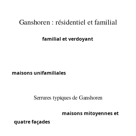
Ganshoren : résidentiel et familial
Ganshoren est une petite commune résidentielle
au caractère
familial et verdoyant
. Proche de la
Basilique de Koekelberg, elle offre un cadre de vie
agréable avec ses maisons et ses espaces verts.
Nous intervenons principalement sur des
maisons unifamiliales
nécessitant sécurisation,
remplacement de serrures ou ouvertures
d’urgence.
Serrures typiques de Ganshoren
Le parc résidentiel de Ganshoren se compose
essentiellement de
maisons mitoyennes et
quatre façades
construites entre 1930 et 1970.
Ces habitations sont généralement équipées de