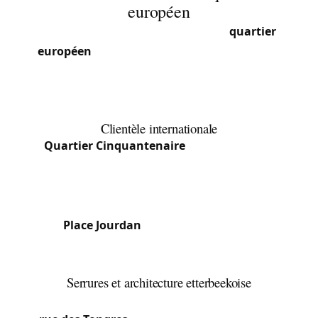
européen
Etterbeek se situe au carrefour du
quartier
européen
et des zones résidentielles prisées.
Entre le Cinquantenaire, la place Jourdan et les
abords de l’ULB/VUB, la commune attire
fonctionnaires européens, étudiants et familles.
Clientèle internationale
Quartier Cinquantenaire
: Fonctionnaires
européens, demandes de serrures haute sécurité.
Clientèle anglophone que nous servons sans
problème.
Place Jourdan
: Quartier vivant, mix
d’appartements. Beaucoup d’ouvertures de porte
et remplacements de cylindres.
Serrures et architecture etterbeekoise
Les rues résidentielles d’Etterbeek autour de la