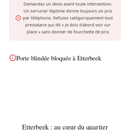
Demandez un devis avant toute intervention.
Un serrurier légitime donne toujours un prix
par téléphone. Refusez catégoriquement tout
prestataire qui dit « je dois d'abord voir sur
place » sans donner de fourchette de prix
Porte blindée bloquée à Etterbeek
Porte blindée bloquée à Etterbeek ? Spécialistes
Fichet, Picard et Tordjman, nous intervenons dans
les immeubles haussmanniens et résidences
modernes près du quartier européen et partout
dans la commune.
Etterbeek : au cœur du quartier