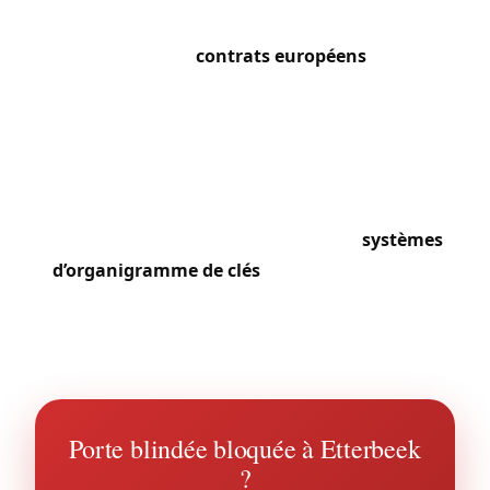
situation d’urgence. Les déménagements
fréquents liés aux
contrats européens
génèrent
un flux continu de changements de cylindres.
Autour de la place Jourdan, la vie nocturne animée
et les nombreux restaurants entraînent des
portes claquées tard en soirée. Les copropriétés
de standing de l’avenue de Tervueren côté
Etterbeek nous confient la gestion de
systèmes
d’organigramme de clés
complets, avec accès
différenciés pour résidents, concierges et
prestataires.
Porte blindée bloquée à Etterbeek
?