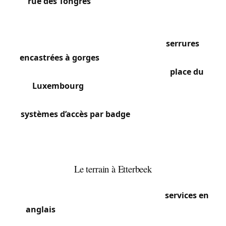
rue des Tongres
et de l’avenue d’Auderghem
comptent de beaux immeubles Art déco et des
maisons de maître 1900-1930 avec des portes
d’entrée en bois massif équipées de
serrures
encastrées à gorges
et de quincaillerie en laiton.
Les résidences modernes autour de la
place du
Luxembourg
et de Schuman disposent de
serrures multipoints haute sécurité et de
systèmes d’accès par badge
. Les studios et kots
étudiants près de l’ULB et de la VUB sont
généralement équipés de cylindres européens
standards que nous remplaçons fréquemment.
Le terrain à Etterbeek
Le caractère international de la commune
implique une forte demande pour des
services en
anglais
et des interventions rapides pour des
diplomates et fonctionnaires européens en