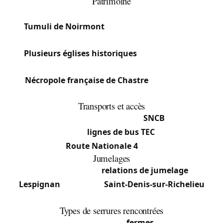
Patrimoine
Chastre compte plusieurs sites notables :
Tumuli de Noirmont
(tertres funéraires gallo-
romains)
Plusieurs églises historiques
dans les villages
constitutifs
Nécropole française de Chastre
(mémoire de
guerre)
Transports et accès
La commune est desservie par la
SNCB
(transport
ferroviaire) et les
lignes de bus TEC
le long de la
Route Nationale 4
(N4).
Jumelages
Chastre maintient des
relations de jumelage
avec
Lespignan
(France) et
Saint-Denis-sur-Richelieu
(Québec).
Types de serrures rencontrées
Le caractère rural domine :
fermes
anciennes à