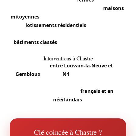
serrures massives sur portes d’origine,
maisons
mitoyennes
dans le centre à serrures encastrées,
et
lotissements résidentiels
récents avec
serrures multipoints et cylindres certifiés. Les
bâtiments classés
(églises, tumuli) demandent
interventions respectueuses.
Interventions à Chastre
La position
entre Louvain-la-Neuve et
Gembloux
, sur l’axe
N4
, en fait une commune
appréciée des navetteurs vers Bruxelles et Namur.
Notre équipe travaille en
français et en
néerlandais
.
Clé coincée à Chastre ?