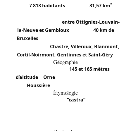
Avec
7 813 habitants
(2025) sur
31,57 km²
,
Chastre est une commune francophone du
Brabant wallon, située
entre Ottignies-Louvain-
la-Neuve et Gembloux
, à environ
40 km de
Bruxelles
. La commune se compose de sept
anciens villages :
Chastre, Villeroux, Blanmont,
Cortil-Noirmont, Gentinnes et Saint-Géry
.
Géographie
Le terrain varie entre
145 et 165 mètres
d’altitude
. L’
Orne
(rivière) et le ruisseau de la
Houssière
traversent la commune.
Étymologie
Le nom dérive du latin
“castra”
(fortification
romaine), héritage signifiant “retranchement, lieu
fortifié” — témoignage de l’occupation romaine
ancienne.