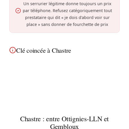
Un serrurier légitime donne toujours un prix
par téléphone. Refusez catégoriquement tout
prestataire qui dit « je dois d'abord voir sur
place » sans donner de fourchette de prix
Clé coincée à Chastre
Clé bloquée dans la serrure à Chastre ? Extraction
avec des méthodes non destructives lorsque le
mécanisme le permet, afin de préserver votre
serrure ni votre clé. Intervention dans tous les
fermes et maisons de campagne.
Chastre : entre Ottignies-LLN et
Gembloux