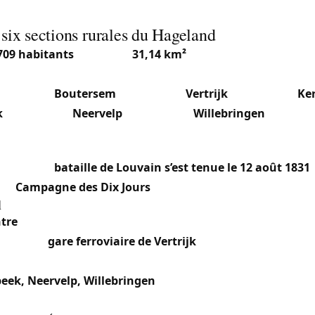
six sections rurales du Hageland
709 habitants
(2025) sur
31,14 km²
(densité ~280 hab./km²)
amande du Brabant flamand, dans l’arrondissement de Louv
sections :
Boutersem
(3 197 hab.),
Vertrijk
(1 111 hab.),
Ke
k
(1 925 hab.),
Neervelp
(613 hab.) et
Willebringen
(582 hab.
ilitaire majeur s’est déroulé sur le territoire pendant la l
belge : la
bataille de Louvain s’est tenue le 12 août 1831
 la
Campagne des Dix Jours
du conflit belgo-néerlandais.
l
tre
: Section principale, mêlant maisons familiales et lotis
on avec la
gare ferroviaire de Vertrijk
, située à moins d’un 
régional important.
ek, Neervelp, Willebringen
: Sections rurales du Hagelan
maisons familiales et habitat dispersé.