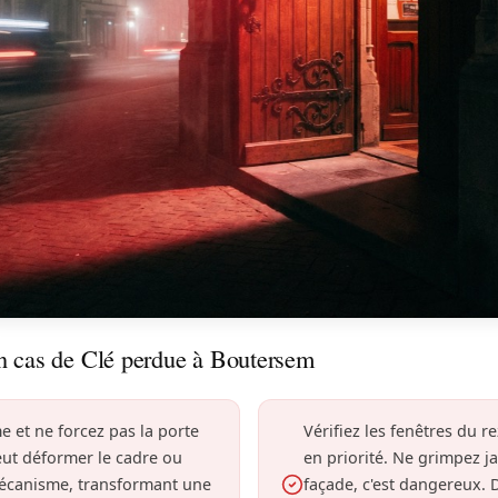
n cas de Clé perdue à Boutersem
e et ne forcez pas la porte
Vérifiez les fenêtres du 
eut déformer le cadre ou
en priorité. Ne grimpez j
mécanisme, transformant une
façade, c'est dangereux.