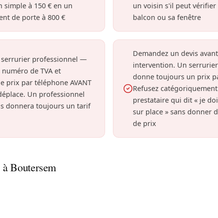
n simple à 150 € en un
un voisin s'il peut vérifie
nt de porte à 800 €
balcon ou sa fenêtre
Demandez un devis avant
 serrurier professionnel —
intervention. Un serrurier
n numéro de TVA et
donne toujours un prix p
e prix par téléphone AVANT
Refusez catégoriquement
 déplace. Un professionnel
prestataire qui dit « je do
s donnera toujours un tarif
sur place » sans donner d
de prix
e à Boutersem
outersem ? Nous ouvrons votre porte et recommandons le
r votre sécurité. Service rapide près des collines du Hagela