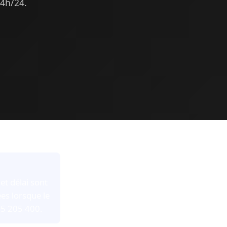
24h/24.
et délai sont
es lorsque le
95 205 400.