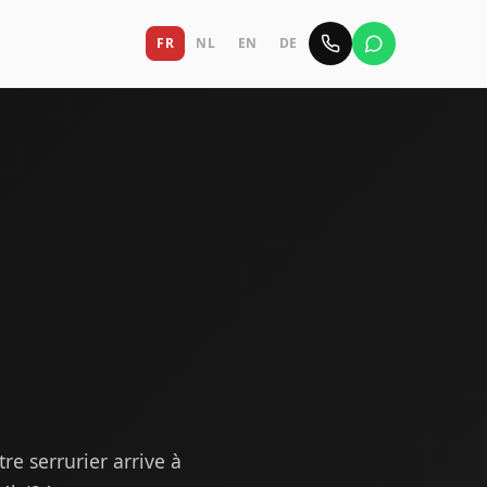
FR
NL
EN
DE
e serrurier arrive à