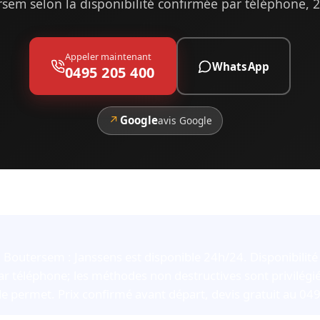
sem selon la disponibilité confirmée par téléphone, 
Appeler maintenant
WhatsApp
0495 205 400
↗
Google
avis Google
 Boutersem : Janssens est disponible 24h/24. Disponibilité 
r téléphone; les méthodes non destructives sont privilégié
e permet. Prix confirmé avant départ, devis gratuit au 04