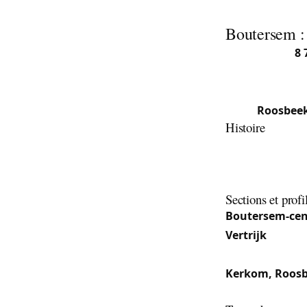
Boutersem : 
Avec environ
8 
une commune fl
compose de six 
hab.),
Roosbee
Histoire
Un engagement m
d’indépendance 
zone, concluant
Sections et profi
Boutersem-cen
Vertrijk
: Secti
centre — accès 
Kerkom, Roosbe
mêlant fermes, 