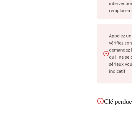
interventio
remplaceme
Appelez un
vérifiez so
demandez l
qu'il ne se
sérieux vou
indicatif
Clé perdu
Clé perdue à B
du cylindre pou