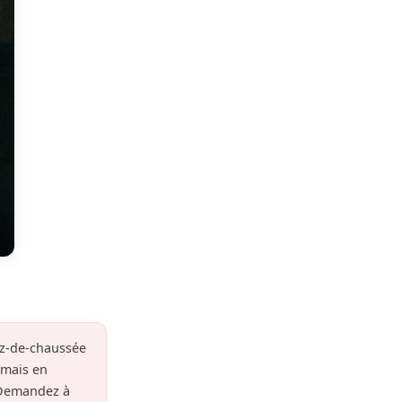
rez-de-chaussée
amais en
 Demandez à