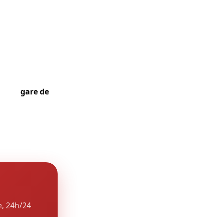
iennes à
astrées, et ses
rtifiés. La
emandant des
in. La
gare de
(à 10 km) en
igner de la
e, 24h/24