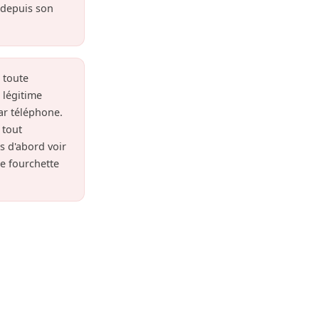
r depuis son
 toute
 légitime
ar téléphone.
 tout
is d'abord voir
e fourchette
 remplacement
nd.