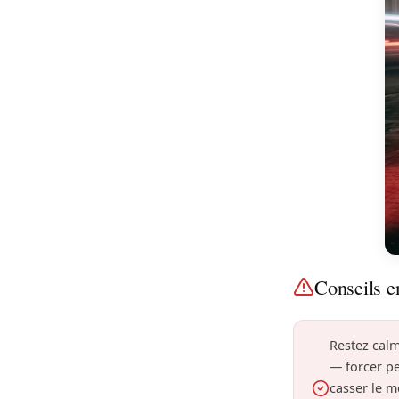
Conseils e
Restez calm
— forcer p
casser le 