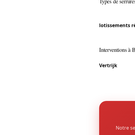
Types de serrure
Le Hageland se 
serrures massi
lotissements r
région viticol
systèmes de con
Interventions à
L’étendue (6 se
Vertrijk
sur la l
fait une commun
ville. Notre équ
Notre se