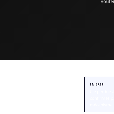
Bouter
EN BREF
Clé perdue à
confirmés pa
mécanisme l