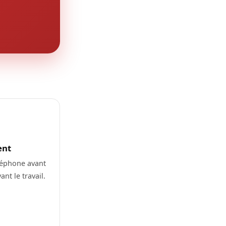
ent
léphone avant
nt le travail.