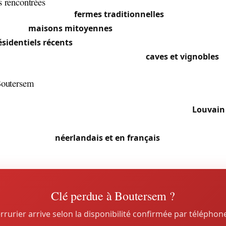
s rencontrées
caractérise par ses
fermes traditionnelles
avec portes anc
ves, ses
maisons mitoyennes
dans le centre à serrures enc
ésidentiels récents
avec serrures multipoints et cylindres ce
e du Hageland comporte aussi quelques
caves et vignobles
d
trôle d’accès.
 Boutersem
ctions sur 31 km²) impose une bonne connaissance du terra
igne Bruxelles-Liège facilite l’accès. La proximité de
Louvain
e appréciée des familles cherchant la campagne sans s’élo
ipe travaille en
néerlandais et en français
.
Clé perdue à Boutersem ?
rrurier arrive selon la disponibilité confirmée par téléphon