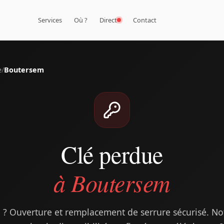
Services
Où ?
Direct
Contact
e
/
Boutersem
Clé perdue
à Boutersem
 ? Ouverture et remplacement de serrure sécurisé. Notr