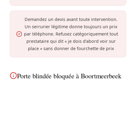
Demandez un devis avant toute intervention.
Un serrurier légitime donne toujours un prix
par téléphone. Refusez catégoriquement tout
prestataire qui dit « je dois d'abord voir sur
place » sans donner de fourchette de prix
Porte blindée bloquée à Boortmeerbeek
Porte blindée bloquée à Boortmeerbeek ?
Spécialistes Fichet, Picard et Tordjman, nous
intervenons dans les maisons flamandes
traditionnelles près du canal Louvain-Dijle et
partout dans la commune.