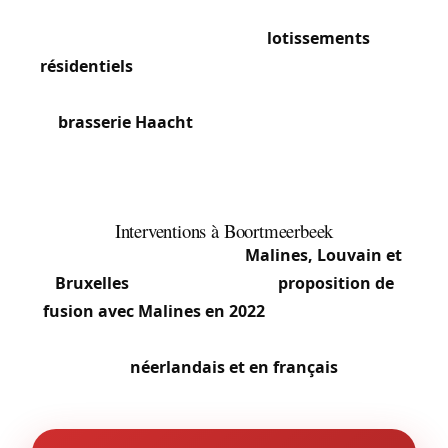
Le centre conserve des maisons mitoyennes à
serrures encastrées. Les
lotissements
résidentiels
et villas de Hever et Boortmeerbeek
utilisent serrures multipoints et cylindres certifiés.
La
brasserie Haacht
et ses entrepôts nécessitent
serrures industrielles, contrôle d’accès
professionnel et systèmes hiérarchisés pour la
production et le stockage.
Interventions à Boortmeerbeek
La position centrale entre
Malines, Louvain et
Bruxelles
facilite l’accès. Une
proposition de
fusion avec Malines en 2022
a été abandonnée
suite à l’opposition locale. Notre équipe travaille
en
néerlandais et en français
.