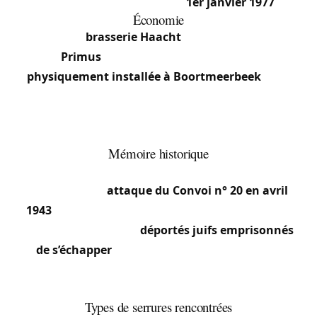
communes ont fusionné le
1er janvier 1977
.
Économie
La célèbre
brasserie Haacht
— productrice de la
Primus
entre autres — est en réalité
physiquement installée à Boortmeerbeek
, bien
qu’elle porte le nom de la commune voisine. C’est
l’une des plus grandes brasseries indépendantes
belges.
Mémoire historique
Un événement notable de la Seconde Guerre
mondiale est l’
attaque du Convoi n° 20 en avril
1943
, qui partait de Malines vers Auschwitz. Cette
action a permis à des
déportés juifs emprisonnés
de s’échapper
. C’est l’une des rares actions de
résistance armée contre un convoi de déportation
pendant la guerre.
Types de serrures rencontrées