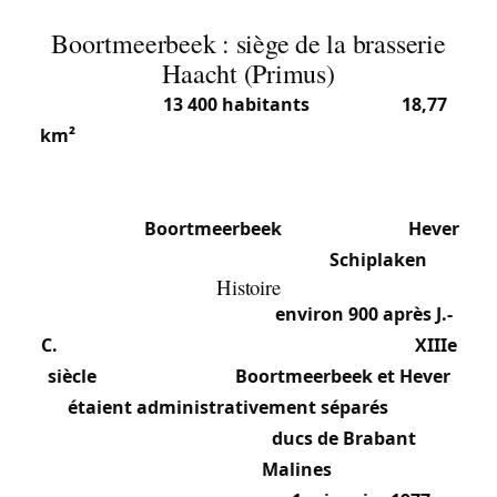
Boortmeerbeek : siège de la brasserie
Haacht (Primus)
Avec environ
13 400 habitants
(2025) sur
18,77
km²
, Boortmeerbeek est une commune flamande
du Brabant flamand, dans l’arrondissement de
Louvain. Elle se compose de deux sections
principales :
Boortmeerbeek
(6 492 hab.) et
Hever
(6 908 hab.), plus le hameau de
Schiplaken
.
Histoire
Boortmeerbeek remonte à
environ 900 après J.-
C.
, avec des sources écrites apparaissant au
XIIIe
siècle
. Au Moyen Âge,
Boortmeerbeek et Hever
étaient administrativement séparés
— le
premier sous l’autorité des
ducs de Brabant
et le
second sous celle de
Malines
. Les deux