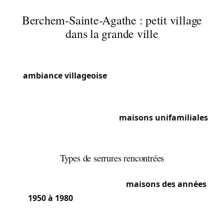
Berchem-Sainte-Agathe : petit village
dans la grande ville
Berchem-Sainte-Agathe est l’une des plus petites
communes de Bruxelles, mais conserve une
ambiance villageoise
appréciée. Entre la place
communale et le quartier du Zavelenberg, les
habitants apprécient ce cadre à taille humaine.
Nous intervenons dans les
maisons unifamiliales
et les petits immeubles qui caractérisent cette
commune résidentielle et verdoyante.
Types de serrures rencontrées
Le bâti de Berchem-Sainte-Agathe est
principalement composé de
maisons des années
1950 à 1980
, équipées de serrures à cylindre
européen classique. Dans le quartier du