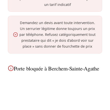
un tarif indicatif
Demandez un devis avant toute intervention.
Un serrurier légitime donne toujours un prix
par téléphone. Refusez catégoriquement tout
prestataire qui dit « je dois d'abord voir sur
place » sans donner de fourchette de prix
Porte bloquée à Berchem-Sainte-Agathe
À Berchem-Sainte-Agathe, une porte qui ne
s'ouvre plus peut avoir plusieurs causes.
Intervention rapide dans les maisons unifamiliales
et petits immeubles pour diagnostic et réparation.