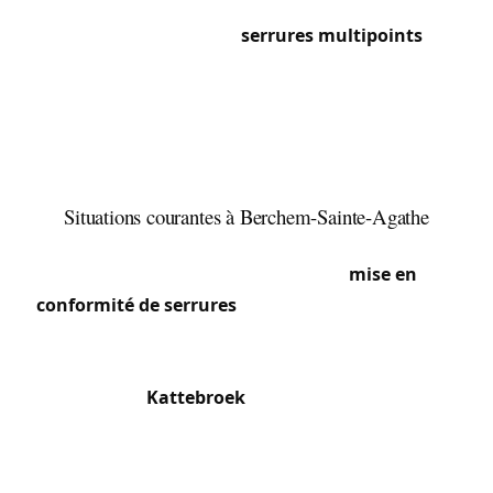
Zavelenberg, les constructions plus récentes
disposent souvent de
serrures multipoints
à
encastrer. Près de la place communale, quelques
immeubles plus anciens conservent encore des
serrures à gorges ou des cylindres de marque
obsolète nécessitant un remplacement par des
modèles compatibles.
Situations courantes à Berchem-Sainte-Agathe
Commune familiale par excellence, nous y traitons
fréquemment des demandes de
mise en
conformité de serrures
après un déménagement,
ainsi que des installations de serrures de sécurité
pour les rez-de-chaussée donnant sur jardin. Le
quartier du
Kattebroek
et les alentours du parc
Roi Baudouin génèrent des demandes régulières
d’ouverture de porte pour des familles pressées.
Les copropriétés le long de la chaussée de Gand