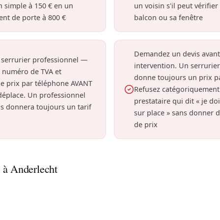
n simple à 150 € en un
un voisin s'il peut vérifie
nt de porte à 800 €
balcon ou sa fenêtre
Demandez un devis avant
 serrurier professionnel —
intervention. Un serrurier
n numéro de TVA et
donne toujours un prix p
e prix par téléphone AVANT
Refusez catégoriquement
 déplace. Un professionnel
prestataire qui dit « je do
s donnera toujours un tarif
sur place » sans donner d
de prix
 à Anderlecht
près une perte de clé, le remplacement de serrure est consei
ans les immeubles à appartements et maisons ouvrières pou