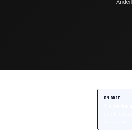
Anderl
EN BREF
Clé perdue à
confirmés pa
mécanisme l