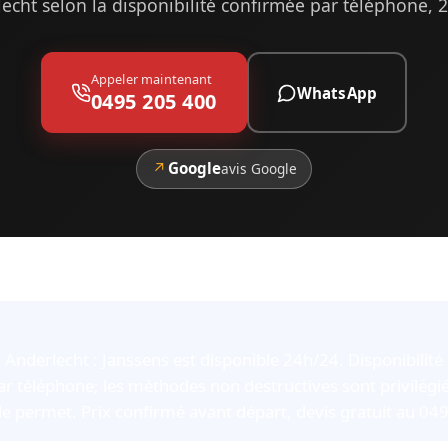
echt selon la disponibilité confirmée par téléphone, 
Appeler maintenant
WhatsApp
0495 205 400
↗
Google
avis Google
 Anderlecht : Janssens est disponible 24h/24. Disponibilité 
r téléphone; les méthodes non destructives sont privilégié
e permet. Prix confirmé avant départ, devis gratuit au 04