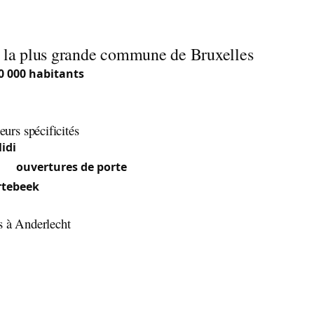
: la plus grande commune de Bruxelles
0 000 habitants
, Anderlecht est la commune la plus peuplé
 quartier populaire de Cureghem aux zones résidentielles de
rerie sont très diversifiés.
leurs spécificités
idi
: Quartier dense avec beaucoup d’immeubles à apparte
les
ouvertures de porte
et les remplacements de serrures.
rtebeek
: Quartiers plus résidentiels avec maisons et villa
stallation de serrures multipoints.
s à Anderlecht
s immeubles ouvriers du XIXe siècle conservent souvent de
grandes clés plates sur les portes d’entrée communes, tand
ont équipés de cylindres européens basiques. Dans le quar
toyennes des années 1920-1950 présentent des serrures en