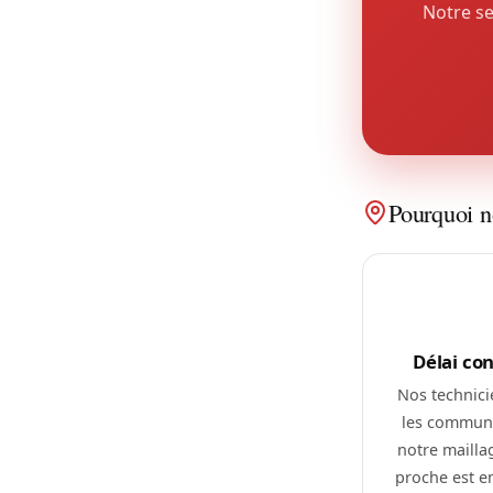
Notre se
Pourquoi n
Délai co
Nos technici
les commune
notre maillag
proche est 