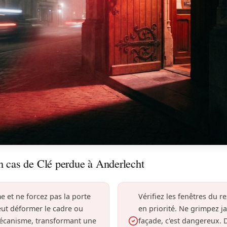
n cas de Clé perdue à Anderlecht
e et ne forcez pas la porte
Vérifiez les fenêtres du 
eut déformer le cadre ou
en priorité. Ne grimpez j
mécanisme, transformant une
façade, c'est dangereux.