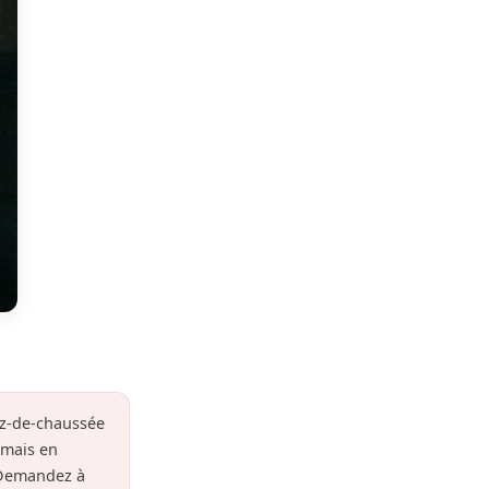
rez-de-chaussée
amais en
 Demandez à