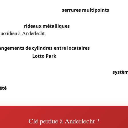
ées, nécessitant parfois des cylindres sur mesure. Vers Sch
ns plus récentes utilisent des
serrures multipoints
certifié
. Le long de la chaussée de Mons, les nombreux commerces 
ier de leurs
rideaux métalliques
et serrures de vitrine.
quotidien à Anderlecht
opulation à Cureghem et la forte rotation locative entraînen
ngements de cylindres entre locataires
et d’ouvertures d
artier du stade
Lotto Park
(anciennement Constant Vanden 
crue les jours de match. Les syndics d’immeubles autour de l
au nous confient régulièrement la refonte de leurs
systèm
. À Moortebeek, les propriétaires de villas investissent dans
été
et des serrures connectées pour une sécurité optimale.
Clé perdue à Anderlecht ?