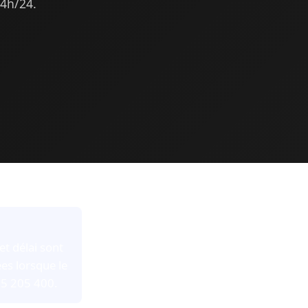
24h/24.
et délai sont
es lorsque le
95 205 400.