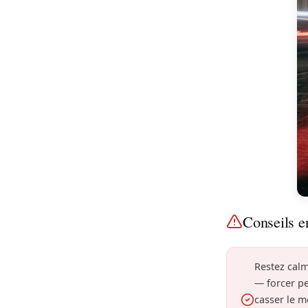
Conseils e
Restez calm
— forcer p
casser le 