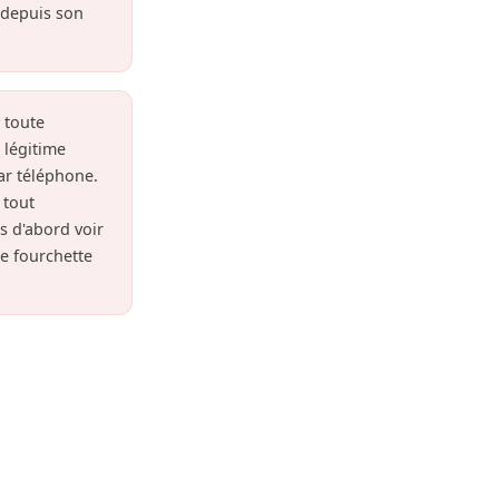
r depuis son
 toute
 légitime
ar téléphone.
 tout
is d'abord voir
e fourchette
llé.
r ouverture et