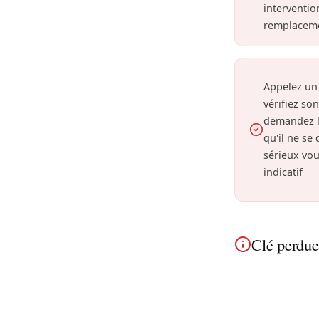
interventio
remplaceme
Appelez un
vérifiez so
demandez l
qu'il ne se
sérieux vou
indicatif
Clé perdue
À Anderlecht, a
Intervention d