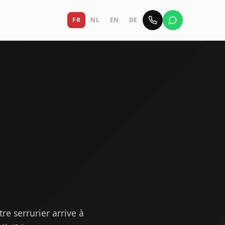
FR
NL
EN
DE
e serrurier arrive à