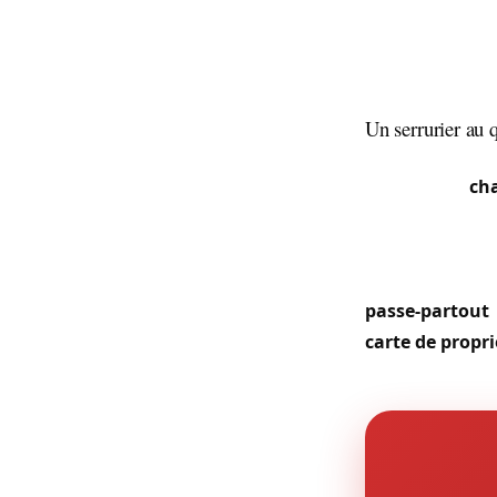
dimensions vari
les constructio
haute sécurité
entretien régul
Un serrurier au 
La densité de p
constant de
cha
claquées. Le qu
une activité ac
métro Clemence
passe-partout
carte de propri