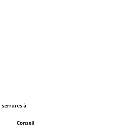
e de la Région
 Scheut, les
ments. Forte
s. Demandes de
s
serrures à
is que les
tier du
Conseil
,
castrées en