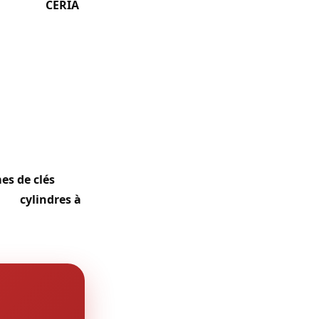
eut et le
CERIA
,
es avec cylindres
nécessitent un
t un flux
e portes
Stock) connaît
a station de
es de clés
 des
cylindres à