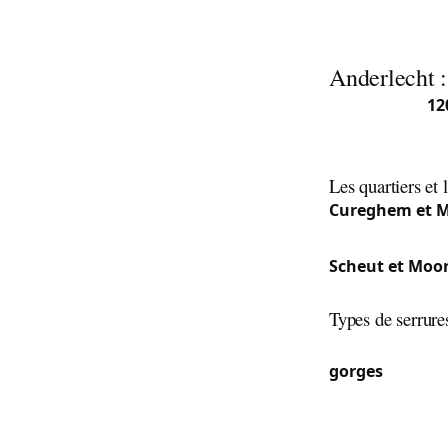
sécurisation.
Anderlecht 
Avec plus de
12
bruxelloise. Du
besoins en serru
Les quartiers et 
Cureghem et M
demande pour 
Scheut et Moo
sécurisation, in
Types de serrure
À Cureghem, le
gorges
avec de 
appartements s
les maisons mi