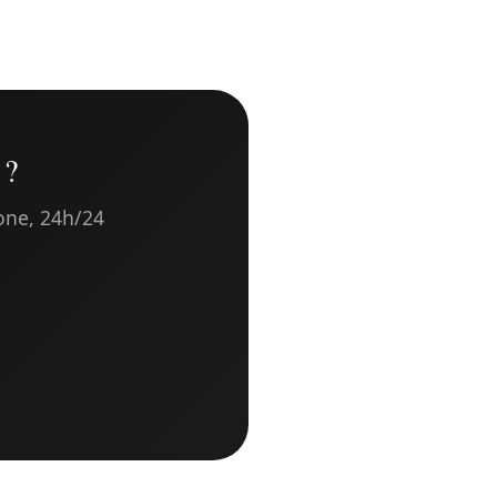
 ?
hone, 24h/24