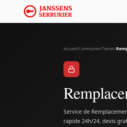
Accueil
/
Communes
/
Tienen
/
Remp
Remplacem
Service de Remplacement
rapide 24h/24, devis gra