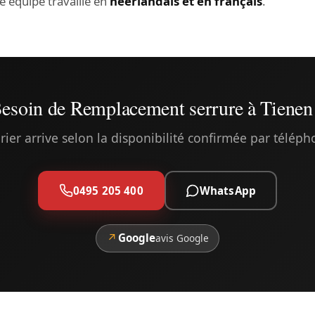
re équipe travaille en
néerlandais et en français
.
esoin de Remplacement serrure à Tienen
rier arrive selon la disponibilité confirmée par télép
0495 205 400
WhatsApp
↗
Google
avis Google