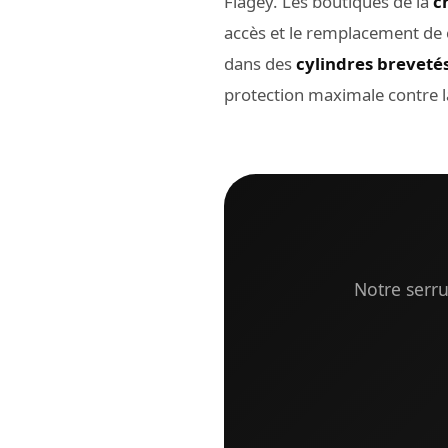
Flagey. Les boutiques de la
c
accès et le remplacement de cy
dans des
cylindres breveté
protection maximale contre l
Notre serru