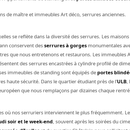
ns de maître et immeubles Art déco, serrures anciennes.
xelles se reflète dans la diversité des serrures. Les maison
mann conservent des
serrures à gorges
monumentales avec 
tres que nous entretenons et restaurons. Les immeubles A
sentent des serrures encastrées à cylindre profilé de di
 ses immeubles de standing sont équipés de
portes blindé
es haute sécurité. Dans le quartier étudiant près de l’
ULB
,
e européen que nous remplaçons par dizaines chaque rentr
es où nos serruriers interviennent le plus fréquemment. Le
udi soir et le week-end
, souvent après les soirées du cimet