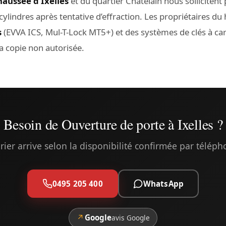
haussée d’Ixelles
et du quartier Châtelain nous sollicitent 
lindres après tentative d’effraction. Les propriétaires du h
s
(EVVA ICS, Mul-T-Lock MT5+) et des systèmes de clés à car
a copie non autorisée.
Besoin de Ouverture de porte à Ixelles ?
rier arrive selon la disponibilité confirmée par télép
0495 205 400
WhatsApp
↗
Google
avis Google