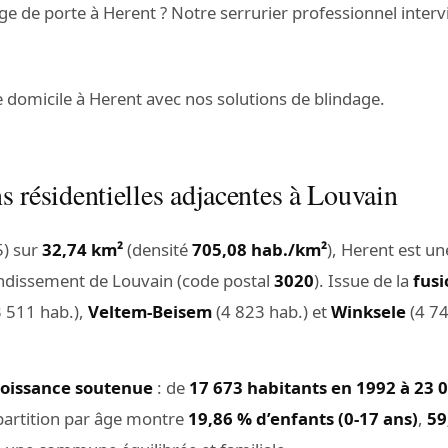
ge de porte à Herent ? Notre serrurier professionnel inter
e domicile à Herent avec nos solutions de blindage.
ns résidentielles adjacentes à Louvain
) sur
32,74 km²
(densité
705,08 hab./km²
), Herent est 
ondissement de Louvain (code postal
3020
). Issue de la
fusi
 511 hab.),
Veltem-Beisem
(4 823 hab.) et
Winksele
(4 74
roissance soutenue
: de
17 673 habitants en 1992 à 23 
épartition par âge montre
19,86 % d’enfants (0-17 ans)
,
59