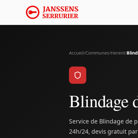
Accueil
/
Communes
/
Herent
/
Blin
Blindage 
Service de Blindage de p
24h/24, devis gratuit pa