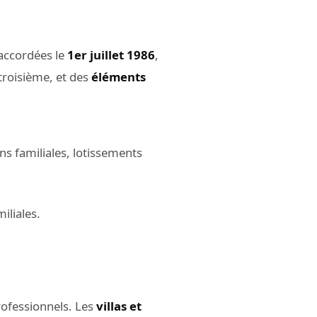
 accordées le
1er juillet 1986
,
roisième, et des
éléments
s familiales, lotissements
iliales.
rofessionnels. Les
villas et