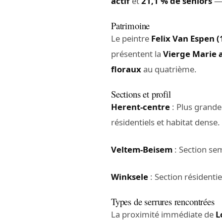
actif
et
21,1 % de seniors
— 
Patrimoine
Le peintre
Felix Van Espen 
présentent la
Vierge Marie 
floraux
au quatrième.
Sections et profil
Herent-centre
: Plus grande
résidentiels et habitat dense.
Veltem-Beisem
: Section sem
Winksele
: Section résidentie
Types de serrures rencontrées
La proximité immédiate de
L