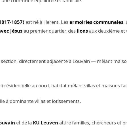
une commune équilibrée et familiale.
(1817-1857)
est né à Herent. Les
armoiries communales
,
avec Jésus
au premier quartier, des
lions
aux deuxième et t
 section, directement adjacente à Louvain — mêlant maison
i-résidentielle au nord, habitat mêlant villas et maisons fam
lle à dominante villas et lotissements.
ouvain
et de la
KU Leuven
attire familles, chercheurs et p