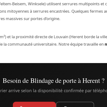
eltem-Beisem, Winksele) utilisent serrures multipoints et cy
ons mitoyennes à serrures encastrées. Quelques fermes a
es massives sur portes d’origine.
m²) et la proximité directe de Louvain (Herent borde la vi
de la communauté universitaire. Notre équipe travaille en
n
Besoin de Blindage de porte à Herent ?
rier arrive selon la disponibilité confirmée par télép