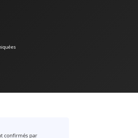
niquées
ont confirmés par