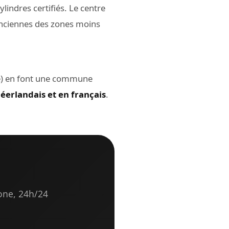
lindres certifiés. Le centre
nciennes des zones moins
lle) en font une commune
éerlandais et en français
.
hone, 24h/24