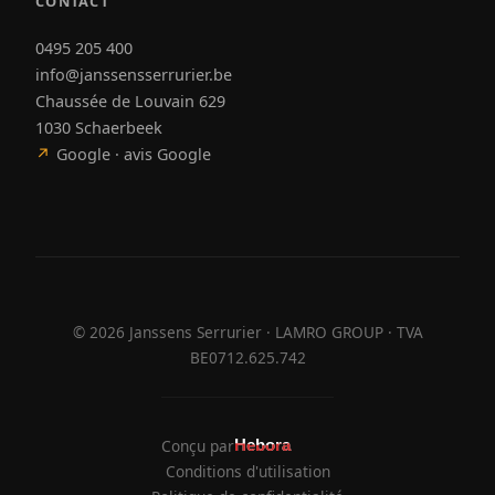
CONTACT
0495 205 400
info@janssensserrurier.be
Chaussée de Louvain 629
1030 Schaerbeek
↗
Google · avis Google
©
2026
Janssens Serrurier · LAMRO GROUP · TVA
BE0712.625.742
Conçu par
Hebora
Hebora
Conditions d'utilisation