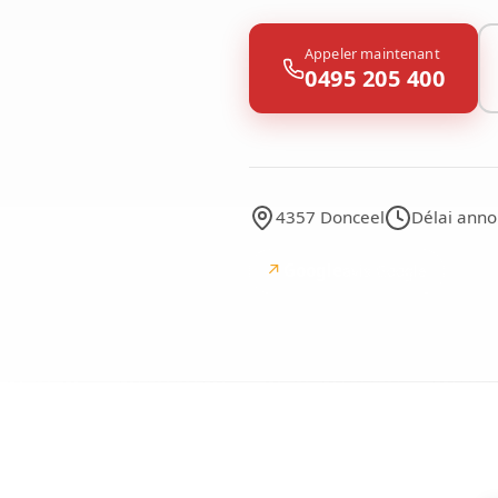
Appeler maintenant
0495 205 400
4357 Donceel
Délai anno
↗
Google
avis Google