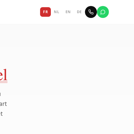
FR
NL
EN
DE
l
u
art
t