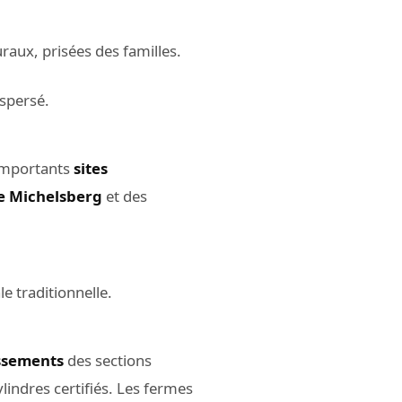
uraux, prisées des familles.
ispersé.
’importants
sites
de Michelsberg
et des
e traditionnelle.
tissements
des sections
ylindres certifiés. Les fermes