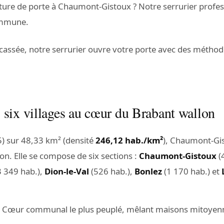
ture de porte à Chaumont-Gistoux ? Notre serrurier profes
ommune.
 cassée, notre serrurier ouvre votre porte avec des méthod
six villages au cœur du Brabant wallon
) sur 48,33 km² (densité
246,12 hab./km²
), Chaumont-Gi
n. Elle se compose de six sections :
Chaumont-Gistoux
(
3 349 hab.),
Dion-le-Val
(526 hab.),
Bonlez
(1 170 hab.) et
 Cœur communal le plus peuplé, mêlant maisons mitoyennes