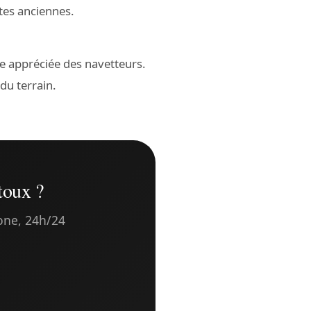
rtes anciennes.
 appréciée des navetteurs.
du terrain.
toux ?
hone, 24h/24