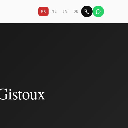
FR
NL
EN
DE
Gistoux