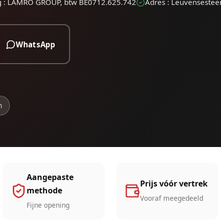
g : LAMRO GROUP, btw BE0712.625.742
Adres : Leuvenseste
WhatsApp
n
Aangepaste
Prijs vóór vertrek
methode
Vooraf meegedeeld
Fijne opening