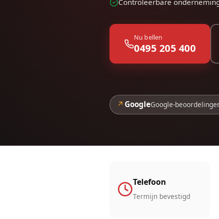
Controleerbare ondernemin
Nu bellen
0495 205 400
↗
Google
Google-beoordelinge
Telefoon
Termijn bevestigd