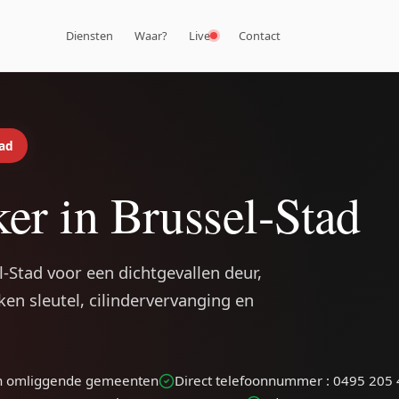
Diensten
Waar?
Live
Contact
tad
er in Brussel-Stad
l-Stad voor een dichtgevallen deur,
ken sleutel, cilindervervanging en
 en omliggende gemeenten
Direct telefoonnummer : 0495 205