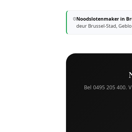
Noodslotenmaker in Br
deur Brussel-Stad
,
Geblo
Bel 0495 205 400. Vr