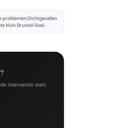
e problemen:
Dichtgevallen
e kluis Brussel-Stad
.
?
de interventie start.