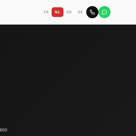
FR
NL
EN
DE
 400