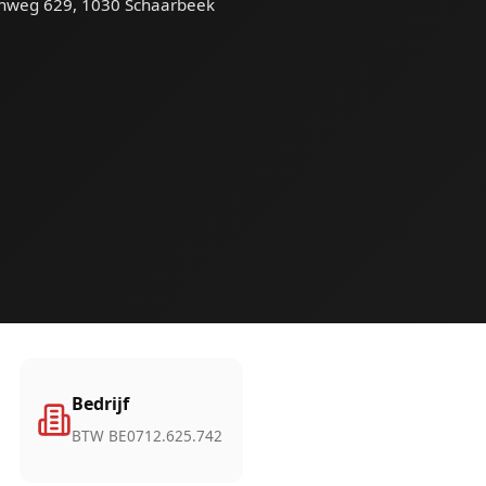
enweg 629, 1030 Schaarbeek
Bedrijf
BTW BE0712.625.742