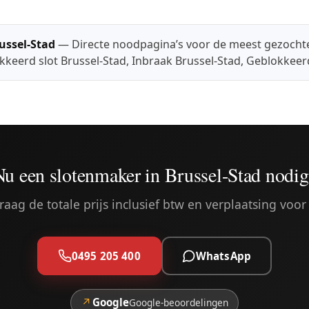
ussel-Stad
— Directe noodpagina’s voor de meest gezocht
kkeerd slot Brussel-Stad
,
Inbraak Brussel-Stad
,
Geblokkeerd
Nu een slotenmaker in Brussel-Stad nodig
aag de totale prijs inclusief btw en verplaatsing voor 
0495 205 400
WhatsApp
↗
Google
Google-beoordelingen