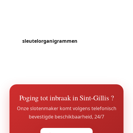
historische cachet. De Fortstraat is het onderwerp
van vele aanvragen voor beveiliging van
commerciële gelijkvloerse verdiepingen. Syndici
van gebouwen vertrouwen ons de installatie van
sleutelorganigrammen
in oude mede-
eigendommen toe, waarmee gemeenschappelijke
ingang, kelder en appartementen met een uniek
systeem beheerd worden.
Poging tot inbraak in Sint-Gillis ?
Onze slotenmaker komt volgens telefonisch
bevestigde beschikbaarheid, 24/7