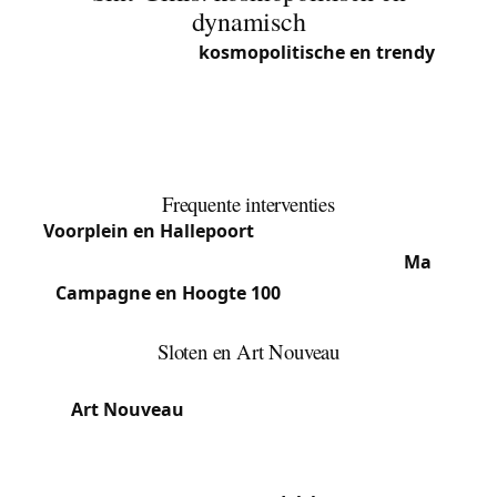
dynamisch
Sint-Gillis is een
kosmopolitische en trendy
gemeente, bekend om zijn Art Nouveau-
architectuur, bars van het Voorplein en culturele
diversiteit. Gentrificatie en sociale mix kenmerken
deze constant evoluerende gemeente.
Frequente interventies
Voorplein en Hallepoort
: Oude appartementen,
Art Nouveau-gebouwen, antieke sloten.
Ma
Campagne en Hoogte 100
: Meer residentiële
wijken, herenhuizen.
Sloten en Art Nouveau
Sint-Gillis bezit een van de hoogste concentraties
van
Art Nouveau
-gebouwen in Brussel, met name
rond de Defacqzstraat en de Jean Volderslaan.
Deze gebouwen hebben monumentale