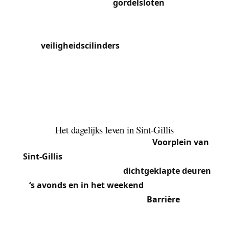
voordeuren met grote
gordelsloten
, bewerkte
messing sluitplaten en origineel beslag. We
restaureren of passen deze mechanismen aan
door
veiligheidscilinders
in de bestaande sloten
te installeren, waarbij de originele esthetiek
behouden blijft. De appartementen op de hogere
verdiepingen zijn uitgerust met inbouwsloten met
profielcilinder, vaak in atypische afmetingen eigen
aan constructies uit 1890-1920.
Het dagelijks leven in Sint-Gillis
Het bruisende nachtleven van het
Voorplein van
Sint-Gillis
en het hoge aandeel jonge huurders
leiden tot een groot aantal
dichtgeklapte deuren
‘s avonds en in het weekend
. Eigenaars die
herenhuizen renoveren rond de
Barrière
vragen
ons voor complete oplossingen die moderne
beveiliging combineren met respect voor het