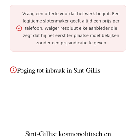
Vraag een offerte voordat het werk begint. Een
legitieme slotenmaker geeft altijd een prijs per
telefoon. Weiger resoluut elke aanbieder die
zegt dat hij het eerst ter plaatse moet bekijken
zonder een prijsindicatie te geven
Poging tot inbraak in Sint-Gillis
Geforceerde deur in Sint-Gillis? Dringende
beveiliging van de art-nouveau herenhuizen en
oude gebouwen: slotvervanging,
cilinderbeschermer, deurversterking.
Sint-Gillis: kosmopolitisch en