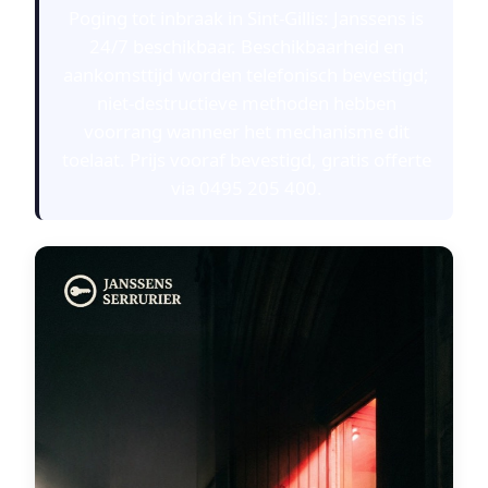
Poging tot inbraak in Sint-Gillis: Janssens is
24/7 beschikbaar. Beschikbaarheid en
aankomsttijd worden telefonisch bevestigd;
niet-destructieve methoden hebben
voorrang wanneer het mechanisme dit
toelaat. Prijs vooraf bevestigd, gratis offerte
via 0495 205 400.