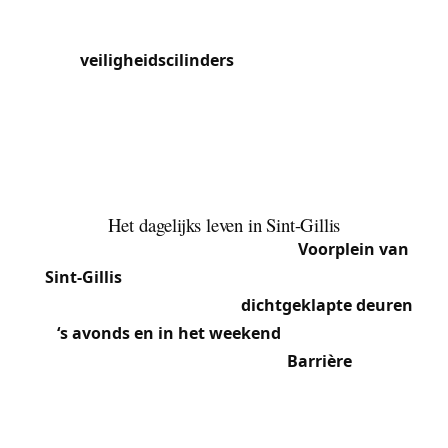
messing sluitplaten en origineel beslag. We
restaureren of passen deze mechanismen aan
door
veiligheidscilinders
in de bestaande sloten
te installeren, waarbij de originele esthetiek
behouden blijft. De appartementen op de hogere
verdiepingen zijn uitgerust met inbouwsloten met
profielcilinder, vaak in atypische afmetingen eigen
aan constructies uit 1890-1920.
Het dagelijks leven in Sint-Gillis
Het bruisende nachtleven van het
Voorplein van
Sint-Gillis
en het hoge aandeel jonge huurders
leiden tot een groot aantal
dichtgeklapte deuren
‘s avonds en in het weekend
. Eigenaars die
herenhuizen renoveren rond de
Barrière
vragen
ons voor complete oplossingen die moderne
beveiliging combineren met respect voor het
historische cachet. De Fortstraat is het onderwerp