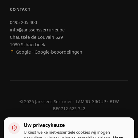
CONTACT
0495 205 400
info@janssensserrurier.be
Chaussée de Louvain 629
1030 Schaerbeek
↗
Google · Google-beoordelingen
©
2026
Janssens Serrurier · LAMRO GROUP · BTW
BE0712.625.742
Uw privacykeuze
U kiest welke niet-essentiële cookies wij mogen
Ontworpen door
Hebora
Hebora