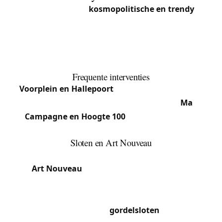
Sint-Gillis is een
kosmopolitische en trendy
gemeente, bekend om zijn Art Nouveau-
architectuur, bars van het Voorplein en culturele
diversiteit. Gentrificatie en sociale mix kenmerken
deze constant evoluerende gemeente.
Frequente interventies
Voorplein en Hallepoort
: Oude appartementen,
Art Nouveau-gebouwen, antieke sloten.
Ma
Campagne en Hoogte 100
: Meer residentiële
wijken, herenhuizen.
Sloten en Art Nouveau
Sint-Gillis bezit een van de hoogste concentraties
van
Art Nouveau
-gebouwen in Brussel, met name
rond de Defacqzstraat en de Jean Volderslaan.
Deze gebouwen hebben monumentale
voordeuren met grote
gordelsloten
, bewerkte