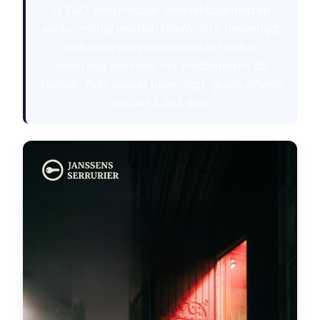
is 24/7 beschikbaar. Beschikbaarheid en
aankomsttijd worden telefonisch bevestigd;
niet-destructieve methoden hebben
voorrang wanneer het mechanisme dit
toelaat. Prijs vooraf bevestigd, gratis offerte
via 0495 205 400.