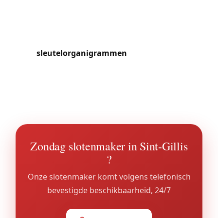
van vele aanvragen voor beveiliging van
commerciële gelijkvloerse verdiepingen. Syndici
van gebouwen vertrouwen ons de installatie van
sleutelorganigrammen
in oude mede-
eigendommen toe, waarmee gemeenschappelijke
ingang, kelder en appartementen met een uniek
systeem beheerd worden.
Zondag slotenmaker in Sint-Gillis
?
Onze slotenmaker komt volgens telefonisch
bevestigde beschikbaarheid, 24/7