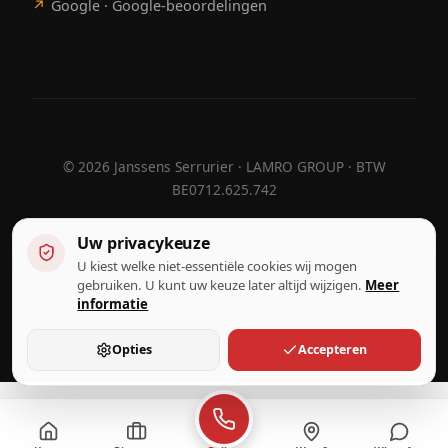
↗
Google · Google-beoordelingen
©
2026
Janssens Serrurier · LAMRO GROUP · BTW
BE0712.625.742
Uw privacykeuze
U kiest welke niet-essentiële cookies wij mogen
Ontworpen door
Hebora
Hebora
gebruiken. U kunt uw keuze later altijd wijzigen.
Meer
Gebruiksvoorwaarden
informatie
Privacybeleid
Cookie-instellingen
Opties
Accepteren