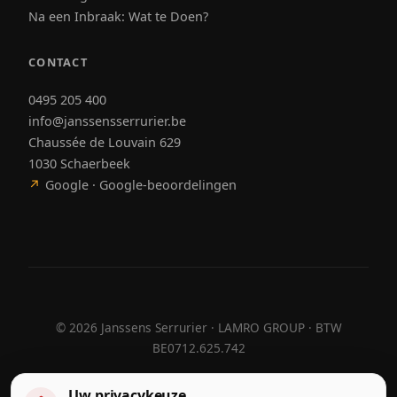
Na een Inbraak: Wat te Doen?
CONTACT
0495 205 400
info@janssensserrurier.be
Chaussée de Louvain 629
1030 Schaerbeek
↗
Google · Google-beoordelingen
©
2026
Janssens Serrurier · LAMRO GROUP · BTW
BE0712.625.742
Uw privacykeuze