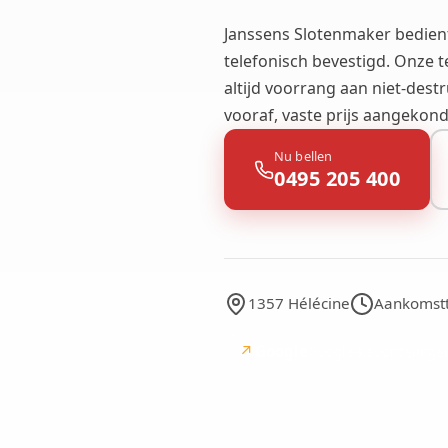
Janssens Slotenmaker bedie
telefonisch bevestigd. Onze t
altijd voorrang aan niet-dest
vooraf, vaste prijs aangekon
Nu bellen
0495 205 400
1357 Hélécine
Aankomstti
↗
Google
Google-beoordelinge