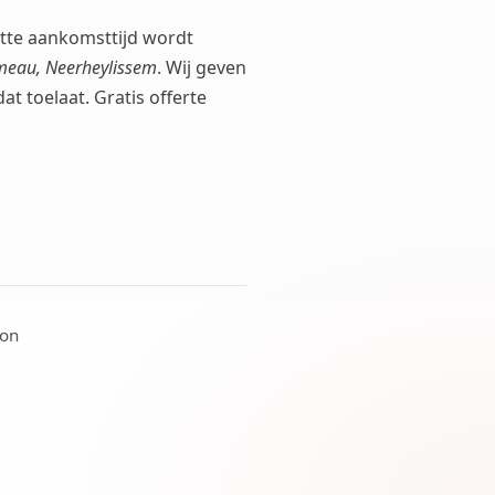
atte aankomsttijd wordt
smeau, Neerheylissem
. Wij geven
t toelaat. Gratis offerte
oon