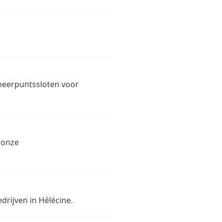
 meerpuntssloten voor
 onze
drijven in Hélécine.