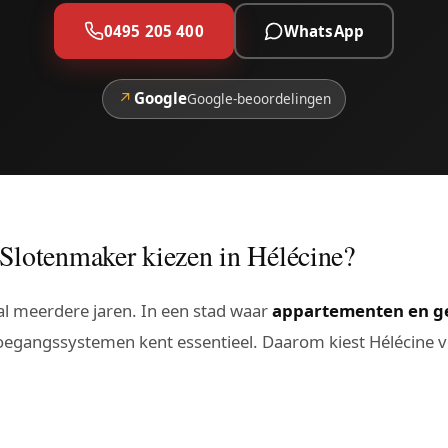
0495 205 400
WhatsApp
↗
Google
Google-beoordelingen
Slotenmaker kiezen in Hélécine?
l meerdere jaren. In een stad waar
appartementen en 
toegangssystemen kent essentieel. Daarom kiest Hélécine v