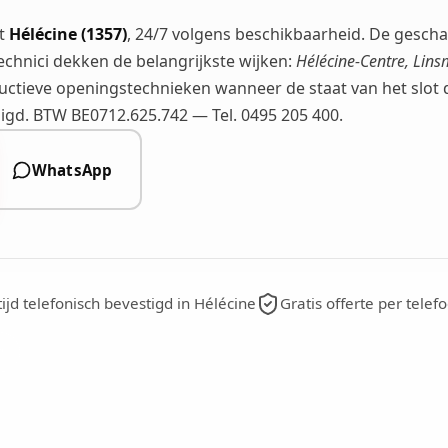
nt
Hélécine (1357)
, 24/7 volgens beschikbaarheid. De gesch
echnici dekken de belangrijkste wijken:
Hélécine-Centre, Lin
ructieve openingstechnieken wanneer de staat van het slot da
digd. BTW BE0712.625.742 — Tel. 0495 205 400.
WhatsApp
jd telefonisch bevestigd in Hélécine
Gratis offerte per telef
n