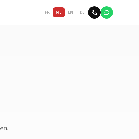
FR
NL
EN
DE
n
ten.