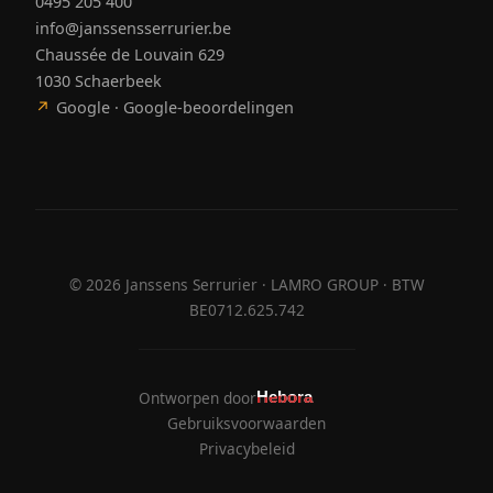
0495 205 400
info@janssensserrurier.be
Chaussée de Louvain 629
1030 Schaerbeek
↗
Google · Google-beoordelingen
©
2026
Janssens Serrurier · LAMRO GROUP · BTW
BE0712.625.742
Ontworpen door
Hebora
Hebora
Gebruiksvoorwaarden
Privacybeleid