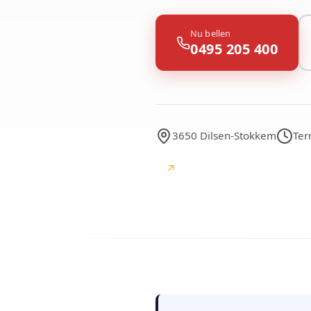
Nu bellen
0495 205 400
3650 Dilsen-Stokkem
Ter
↗
Google
Google-beoordelinge