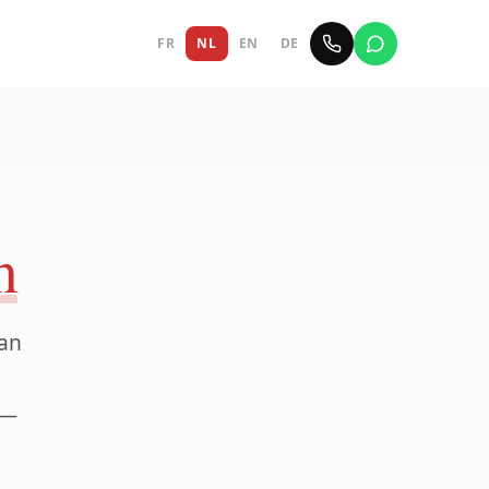
FR
NL
EN
DE
m
van
—