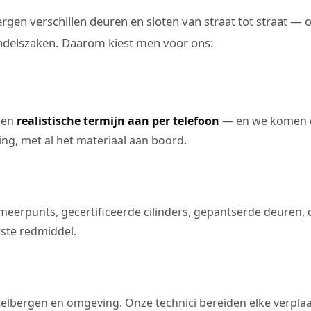
ergen verschillen deuren en sloten van straat tot straat —
elszaken. Daarom kiest men voor ons:
een
realistische termijn aan per telefoon
— en we komen d
ting, met al het materiaal aan boord.
meerpunts, gecertificeerde cilinders, gepantserde deuren, 
tste redmiddel.
lbergen en omgeving. Onze technici bereiden elke verplaat