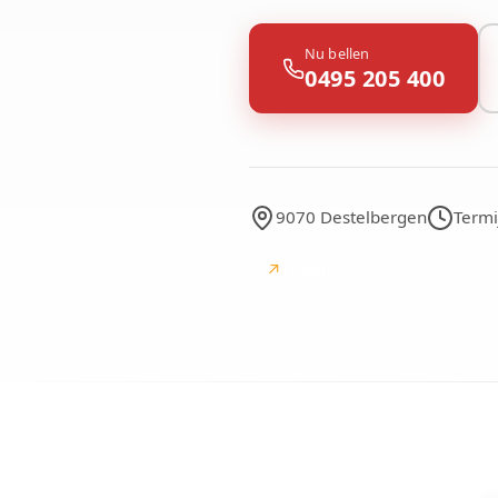
Nu bellen
0495 205 400
9070 Destelbergen
Termi
↗
Google
Google-beoordelinge