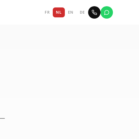
FR
NL
EN
DE
—