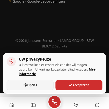
↗
Google · Google-beoordelingen
©
2026
Janssens Serrurier · LAMRO GROUP · BTW
BE0712.625.742
Uw privacykeuze
U kiest welke niet-essentiële cookies wij mogen
Ontworpen door
Hebora
Hebora
gebruiken. U kunt uw keuze later altijd wijzigen.
Meer
Gebruiksvoorwaarden
informatie
Privacybeleid
Cookie-instellingen
Opties
Accepteren