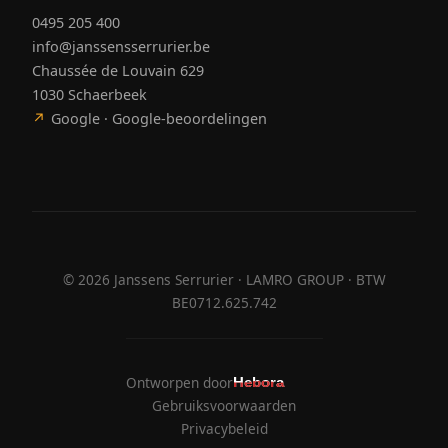
0495 205 400
info@janssensserrurier.be
Chaussée de Louvain 629
1030 Schaerbeek
↗
Google · Google-beoordelingen
©
2026
Janssens Serrurier · LAMRO GROUP · BTW
BE0712.625.742
Ontworpen door
Hebora
Hebora
Gebruiksvoorwaarden
Privacybeleid