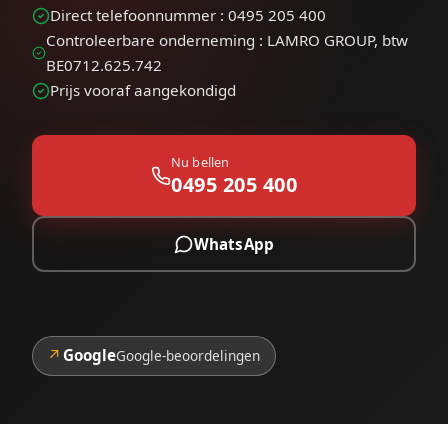
Direct telefoonnummer : 0495 205 400
Controleerbare onderneming : LAMRO GROUP, btw
BE0712.625.742
Prijs vooraf aangekondigd
Nu bellen
0495 205 400
WhatsApp
↗
Google
Google-beoordelingen