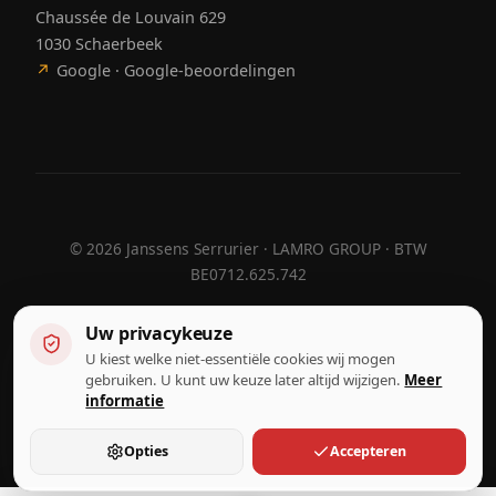
Chaussée de Louvain 629
1030 Schaerbeek
↗
Google · Google-beoordelingen
©
2026
Janssens Serrurier · LAMRO GROUP · BTW
BE0712.625.742
Uw privacykeuze
U kiest welke niet-essentiële cookies wij mogen
Ontworpen door
Hebora
Hebora
gebruiken. U kunt uw keuze later altijd wijzigen.
Meer
Gebruiksvoorwaarden
informatie
Privacybeleid
Cookie-instellingen
Opties
Accepteren