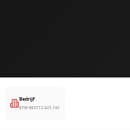
Bedrijf
BTW BE0712.625.742