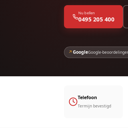
Nu bellen
0495 205 400
↗
Google
Google-beoordelinge
Telefoon
Termijn bevestigd