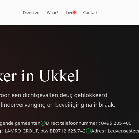
Diensten
Waar?
Live
Contact
er in Ukkel
 voor een dichtgevallen deur, geblokkeerd
cilindervervanging en beveiliging na inbraak.
liggende gemeenten
Direct telefoonnummer : 0495 205 400
g : LAMRO GROUP, btw BE0712.625.742
Adres : Leuvenseste