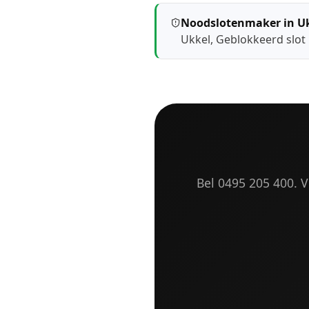
Noodslotenmaker in U
Ukkel
,
Geblokkeerd slot
Bel 0495 205 400. Vr