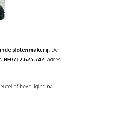
ande slotenmakerij.
De
tw
BE0712.625.742
, adres
eutel of beveiliging na