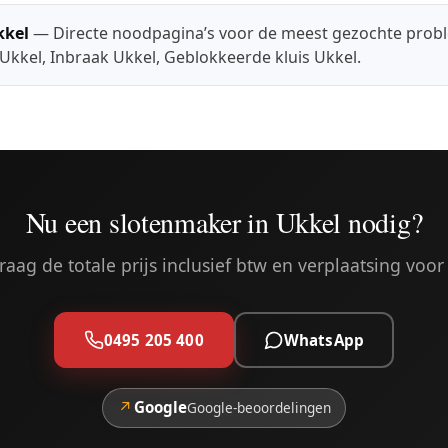
kkel
— Directe noodpagina’s voor de meest gezochte prob
 Ukkel
,
Inbraak Ukkel
,
Geblokkeerde kluis Ukkel
.
Nu een slotenmaker in Ukkel nodig?
aag de totale prijs inclusief btw en verplaatsing voor 
0495 205 400
WhatsApp
↗
Google
Google-beoordelingen