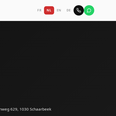
FR
NL
EN
DE
enweg 629, 1030 Schaarbeek