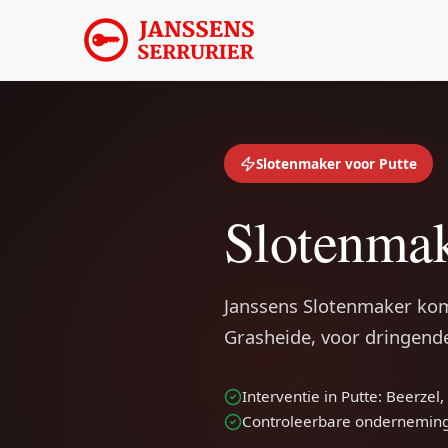
Slotenmaker voor Putte
Slotenmak
Janssens Slotenmaker kom
Grasheide, voor dringende
Interventie in Putte: Beerzel
Controleerbare ondernemin