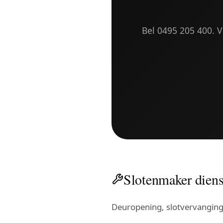
Bel 0495 205 400. Vr
Slotenmaker diens
Deuropening, slotvervanging, 