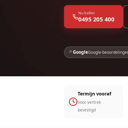
Nu bellen
0495 205 400
↗
Google
Google-beoordelinge
Termijn vooraf
Voor vertrek
bevestigd