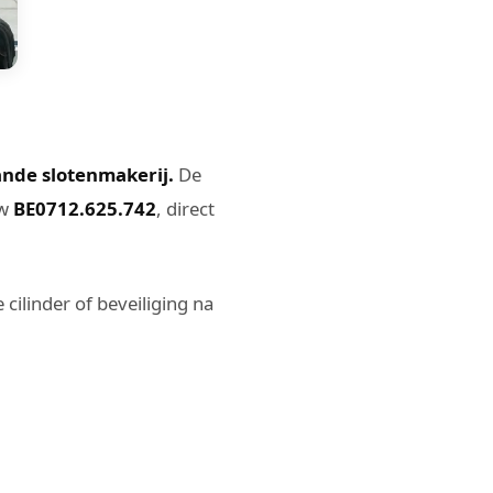
ande slotenmakerij.
De
tw
BE0712.625.742
, direct
cilinder of beveiliging na