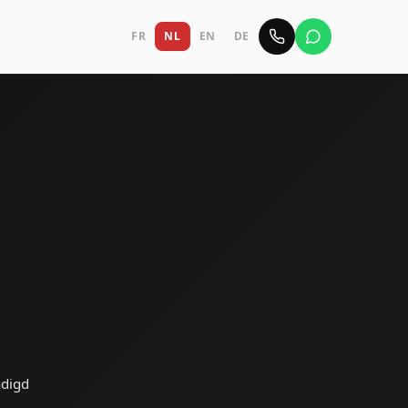
FR
NL
EN
DE
ndigd