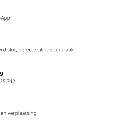
tsApp
d slot, defecte cilinder, inbraak
ng
25.742
 en verplaatsing