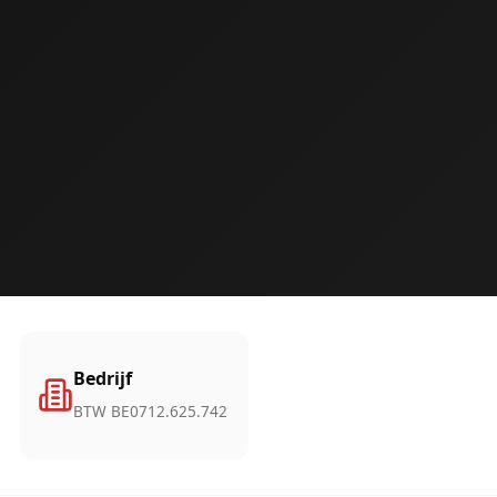
Bedrijf
BTW BE0712.625.742