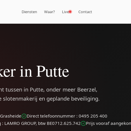
Diensten
Waar?
Live
Contact
er in Putte
t tussen in Putte, onder meer Beerzel,
 slotenmakerij en geplande beveiliging.
, Grasheide
Direct telefoonnummer : 0495 205 400
g : LAMRO GROUP, btw BE0712.625.742
Prijs vooraf aangeko