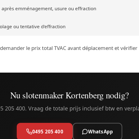
 après emménagement, usure ou effraction
lage ou tentative d'effraction
: demander le prix total TVAC avant déplacement et vérifie
Nu slotenmaker Kortenberg nodig?
5 205 400. Vraag de totale prijs inclusief btw en verpl
0495 205 400
WhatsApp