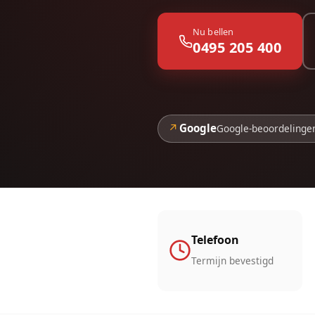
Nu bellen
0495 205 400
↗
Google
Google-beoordelinge
Telefoon
Termijn bevestigd