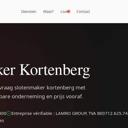
Diensten
Waar?
Live
Contact
er Kortenberg
 vraag slotenmaker kortenberg met
rbare onderneming en prijs vooraf.
400
Entreprise vérifiable : LAMRO GROUP, TVA BE0712.625.7
les