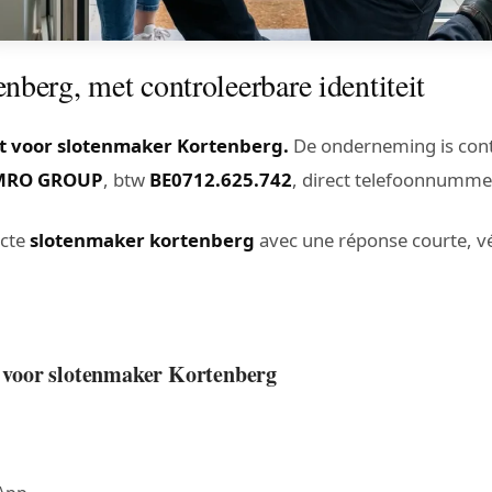
berg, met controleerbare identiteit
t voor slotenmaker Kortenberg.
De onderneming is cont
MRO GROUP
, btw
BE0712.625.742
, direct telefoonnumm
acte
slotenmaker kortenberg
avec une réponse courte, vér
lt voor slotenmaker Kortenberg