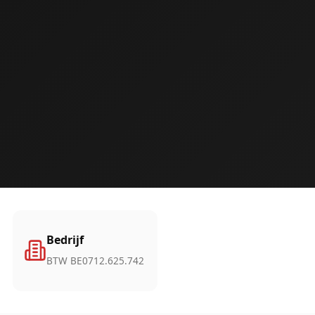
Bedrijf
BTW BE0712.625.742