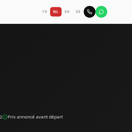
FR
NL
EN
DE
42
Prix annoncé avant départ