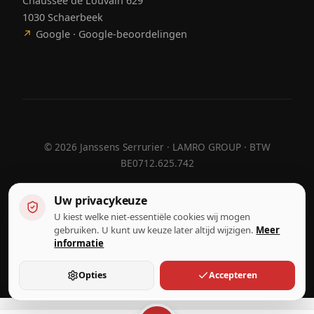
Chaussée de Louvain 629
1030 Schaerbeek
↗
Google · Google-beoordelingen
©
2026
Janssens Serrurier · LAMRO GROUP · BTW
BE0712.625.742
Uw privacykeuze
U kiest welke niet-essentiële cookies wij mogen
Ontworpen door
Hebora
Hebora
gebruiken. U kunt uw keuze later altijd wijzigen.
Meer
Gebruiksvoorwaarden
informatie
Privacybeleid
Cookie-instellingen
Opties
Accepteren