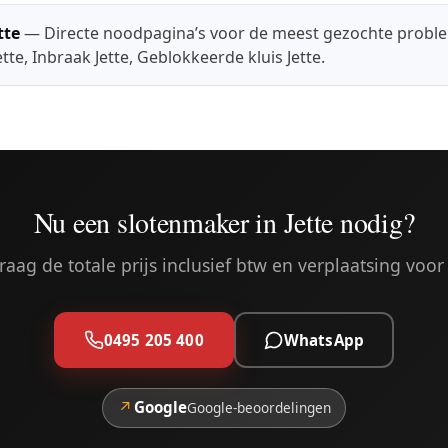
tte
— Directe noodpagina’s voor de meest gezochte probl
ette
,
Inbraak Jette
,
Geblokkeerde kluis Jette
.
Nu een slotenmaker in Jette nodig?
aag de totale prijs inclusief btw en verplaatsing voor 
0495 205 400
WhatsApp
↗
Google
Google-beoordelingen