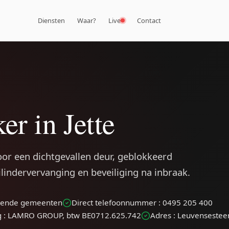
Diensten
Waar?
Live
Contact
er in Jette
voor een dichtgevallen deur, geblokkeerd
cilindervervanging en beveiliging na inbraak.
iggende gemeenten
Direct telefoonnummer : 0495 205 400
g : LAMRO GROUP, btw BE0712.625.742
Adres : Leuvenseste