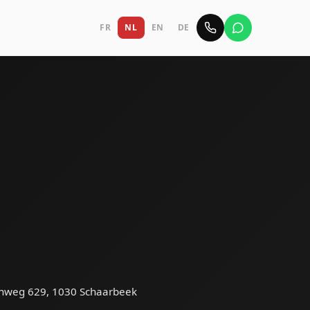
FR
NL
EN
DE
enweg 629, 1030 Schaarbeek