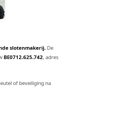
nde slotenmakerij.
De
tw
BE0712.625.742
, adres
eutel of beveiliging na