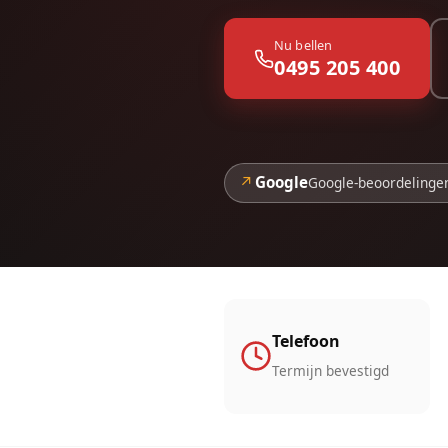
Nu bellen
0495 205 400
↗
Google
Google-beoordelinge
Telefoon
Termijn bevestigd