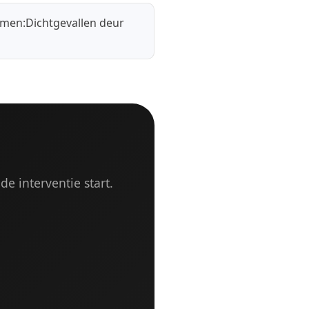
emen:
Dichtgevallen deur
de interventie start.