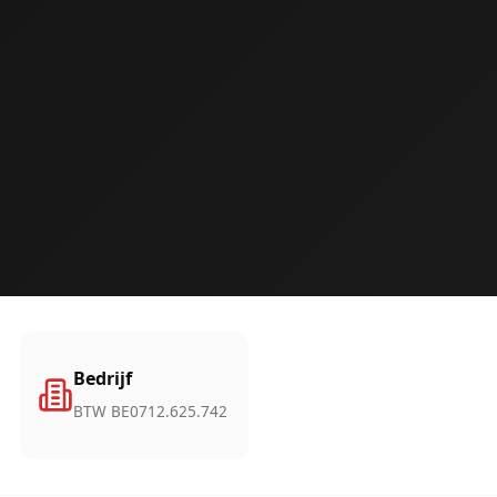
Bedrijf
BTW BE0712.625.742