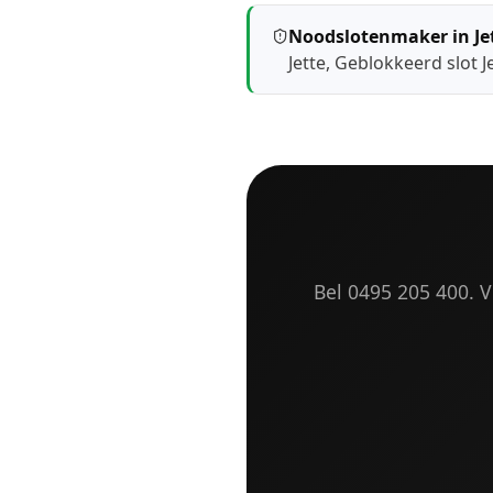
Noodslotenmaker in Je
Jette
,
Geblokkeerd slot J
Bel 0495 205 400. Vr