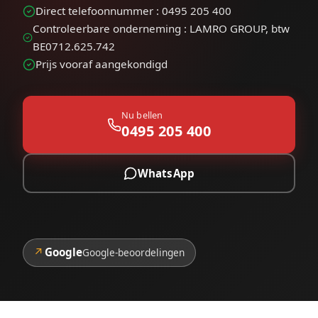
Direct telefoonnummer : 0495 205 400
Controleerbare onderneming : LAMRO GROUP, btw
BE0712.625.742
Prijs vooraf aangekondigd
Nu bellen
0495 205 400
WhatsApp
↗
Google
Google-beoordelingen