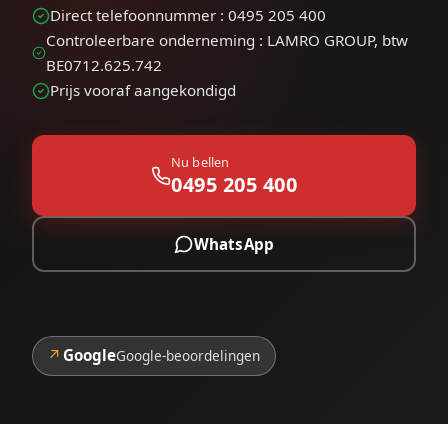
Direct telefoonnummer : 0495 205 400
Controleerbare onderneming : LAMRO GROUP, btw
BE0712.625.742
Prijs vooraf aangekondigd
Nu bellen
0495 205 400
WhatsApp
↗
Google
Google-beoordelingen