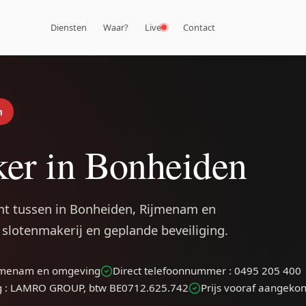
Diensten
Waar?
Live
Contact
n
er in Bonheiden
t tussen in Bonheiden, Rijmenam en
slotenmakerij en geplande beveiliging.
Rijmenam en omgeving
Direct telefoonnummer : 0495 205 400
g : LAMRO GROUP, btw BE0712.625.742
Prijs vooraf aangeko