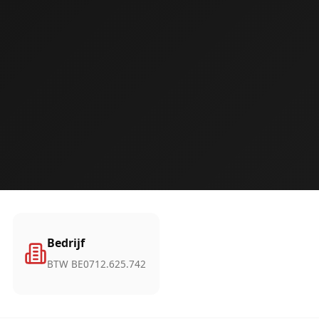
Bedrijf
BTW BE0712.625.742