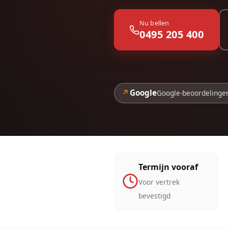
Nu bellen
0495 205 400
↗
Google
Google-beoordelinge
Termijn vooraf
Voor vertrek
bevestigd