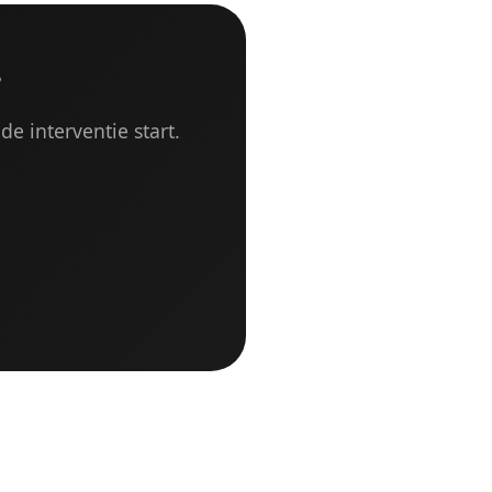
?
de interventie start.