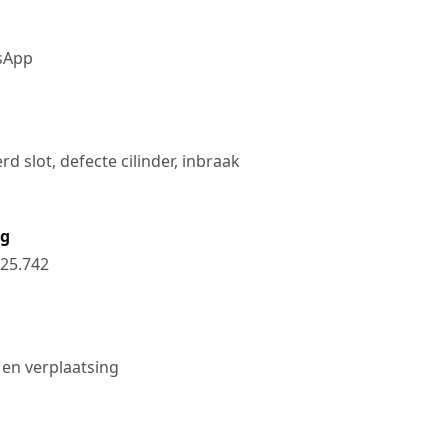
tsApp
d slot, defecte cilinder, inbraak
ng
25.742
 en verplaatsing