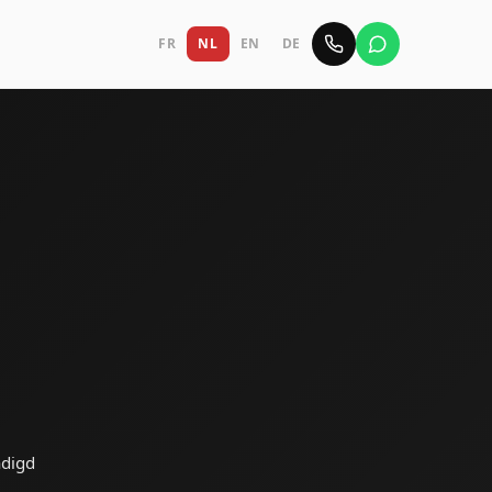
FR
NL
EN
DE
ndigd