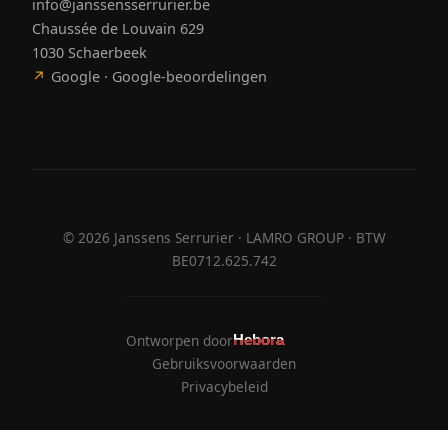
info@janssensserrurier.be
Chaussée de Louvain 629
1030 Schaerbeek
↗
Google · Google-beoordelingen
©
2026
Janssens Serrurier · LAMRO GROUP · BTW
BE0712.625.742
Ontworpen door
Hebora
Hebora
Gebruiksvoorwaarden
Privacybeleid