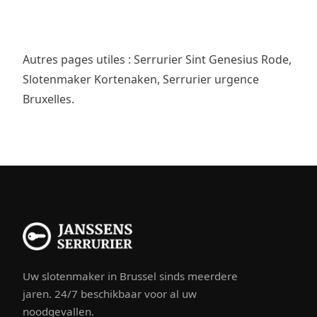
Autres pages utiles :
Serrurier Sint Genesius Rode
,
Slotenmaker Kortenaken
,
Serrurier urgence
Bruxelles
.
Uw slotenmaker in Brussel sinds meerdere
jaren. 24/7 beschikbaar voor al uw
noodgevallen.