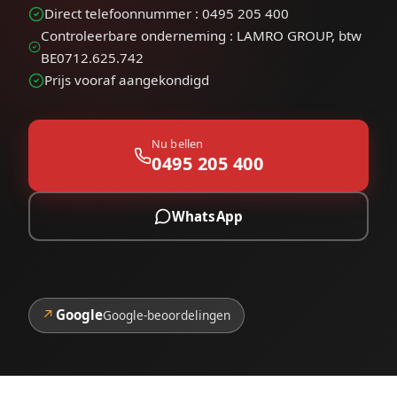
Direct telefoonnummer : 0495 205 400
Controleerbare onderneming : LAMRO GROUP, btw
BE0712.625.742
Prijs vooraf aangekondigd
Nu bellen
0495 205 400
WhatsApp
↗
Google
Google-beoordelingen