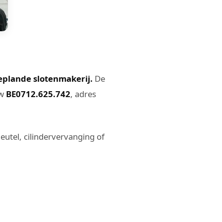
eplande slotenmakerij.
De
tw
BE0712.625.742
, adres
eutel, cilindervervanging of