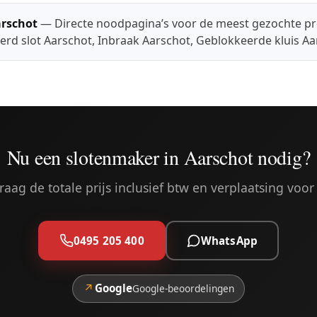
rschot
— Directe noodpagina’s voor de meest gezochte p
erd slot Aarschot
,
Inbraak Aarschot
,
Geblokkeerde kluis Aa
Nu een slotenmaker in Aarschot nodig?
aag de totale prijs inclusief btw en verplaatsing voor 
0495 205 400
WhatsApp
↗
Google
Google-beoordelingen