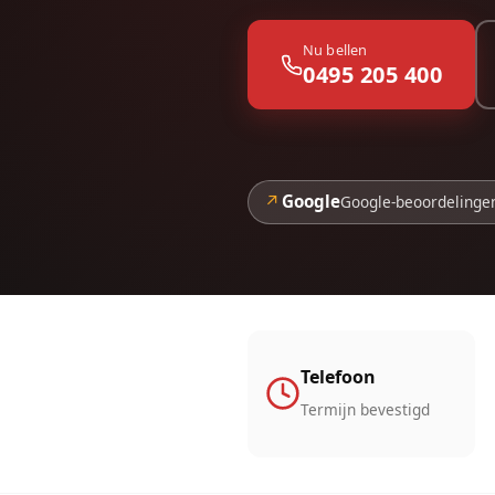
Nu bellen
0495 205 400
↗
Google
Google-beoordelinge
Telefoon
Termijn bevestigd