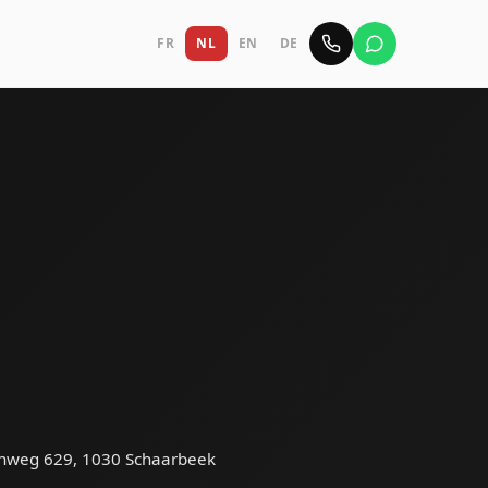
FR
NL
EN
DE
enweg 629, 1030 Schaarbeek