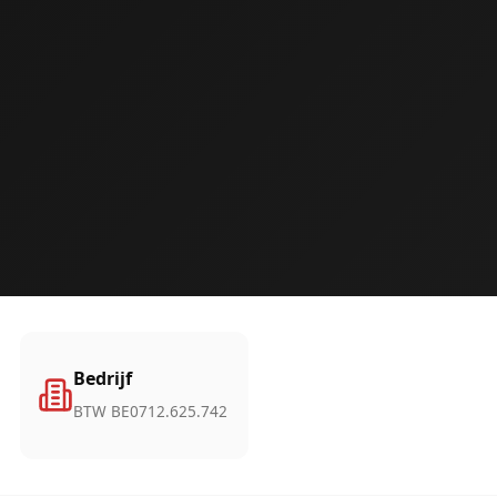
Bedrijf
BTW BE0712.625.742