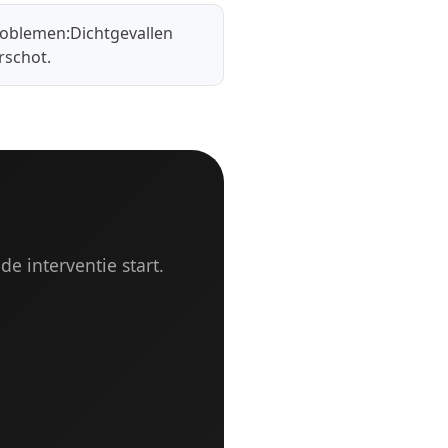
roblemen:
Dichtgevallen
rschot
.
de interventie start.