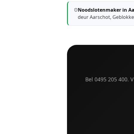
Noodslotenmaker in Aa
deur Aarschot
,
Geblokke
Bel 0495 205 400. Vr