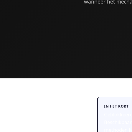
wanneer het mechan
IN HET KORT
Geblokkeerd 
Beschikbaarh
methoden he