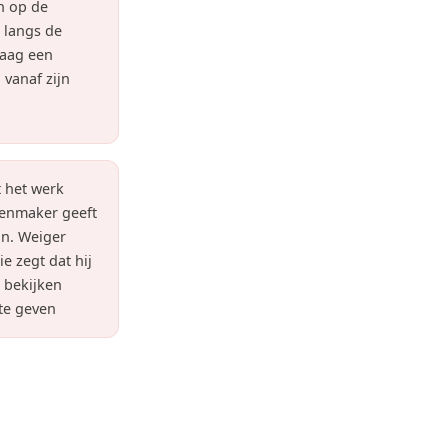
n op de
 langs de
Vraag een
 vanaf zijn
t het werk
tenmaker geeft
oon. Weiger
e zegt dat hij
t bekijken
 te geven