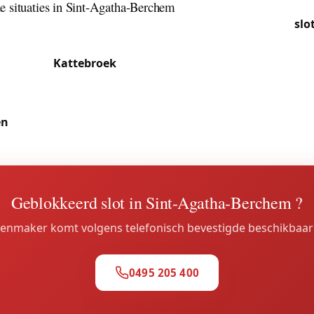
 situaties in Sint-Agatha-Berchem
ente bij uitstek behandelen we er vaak aanvragen voor
slo
, evenals installaties van veiligheidssloten voor gelijkvloer
g. De wijk
Kattebroek
en de omgeving van het Koning Bou
elmatige deuropeningen voor gehaaste gezinnen. De med
esteenweg doen beroep op onze diensten voor het beheer
en
en het onderhoud van hun gemeenschappelijke toegang
Geblokkeerd slot in Sint-Agatha-Berchem ?
enmaker komt volgens telefonisch bevestigde beschikbaar
0495 205 400