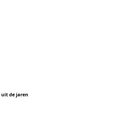
n de
e onderhouden
 behoudt een
berg waarderen
zijn voor deze
uit de jaren
enberg
w. Nabij het
nders van