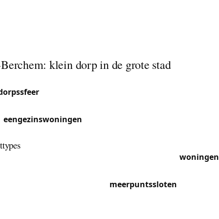
-Berchem kan een vastgelopen slot verergeren. We komen i
gen en kleine gebouwen om uw slot te deblokkeren en t
at is.
Berchem: klein dorp in de grote stad
rchem is een van de kleinste gemeenten van Brussel, maar
dorpssfeer
. Tussen het gemeenteplein en de wijk Zavelen
e menselijke schaal.
e
eengezinswoningen
en kleine gebouwen die kenmerkend 
n groene gemeente.
ttypes
n Sint-Agatha-Berchem bestaat voornamelijk uit
woningen 
uitgerust met klassieke Europese cilinders. In de wijk Zavel
entere constructies vaak over
meerpuntssloten
voor inbou
bewaren enkele oudere gebouwen nog gordelsloten of cili
ken die vervanging door compatibele modellen vereisen.