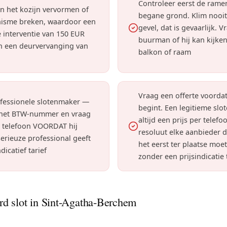
Controleer eerst de rame
n het kozijn vervormen of
begane grond. Klim nooit
isme breken, waardoor een
gevel, dat is gevaarlijk. 
 interventie van 150 EUR
buurman of hij kan kijken
in een deurvervanging van
balkon of raam
Vraag een offerte voorda
ofessionele slotenmaker —
begint. Een legitieme slo
 het BTW-nummer en vraag
altijd een prijs per telef
r telefoon VOORDAT hij
resoluut elke aanbieder di
erieuze professional geeft
het eerst ter plaatse moe
ndicatief tarief
zonder een prijsindicatie
d slot in Sint-Agatha-Berchem