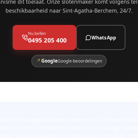
isme dit toelaat. Onze slotenmaker komt volgens tel
beschikbaarheid naar Sint-Agatha-Berchem, 24/7.
Nu bellen
WhatsApp
0495 205 400
↗
Google
Google-beoordelingen
slot in Sint-Agatha-Berchem: Janssens is 24/7 beschikbaar
eid en aankomsttijd worden telefonisch bevestigd; niet-d
bben voorrang wanneer het mechanisme dit toelaat. Prijs