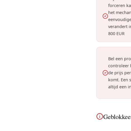
forceren ka
het mechan
eenvoudige
verandert 
800 EUR
Bel een pr
controleer
de prijs pe
komt. Een s
altijd een i
Geblokkeer