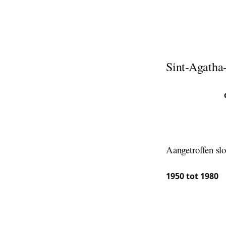
In Sint-Agatha
eengezinswonin
voordat het te la
Sint-Agatha-
Sint-Agatha-Be
gewaardeerde
de inwoners dez
We komen in d
residentiële e
Aangetroffen slo
De bebouwing i
1950 tot 1980
, 
beschikken rec
gemeenteplein 
verouderde mer