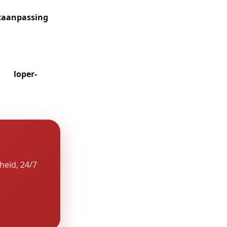
taanpassing
se verdiepingen
dewijnpark
e-eigendommen
 van
loper-
ssystemen.
heid, 24/7