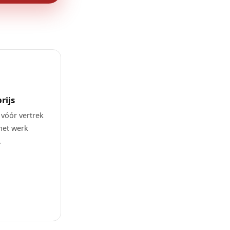
rijs
 vóór vertrek
het werk
.