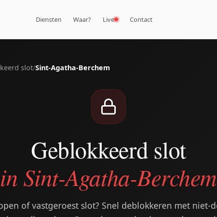
Diensten
Waar?
Live
Contact
keerd slot
/
Sint-Agatha-Berchem
Geblokkeerd slot
in Sint-Agatha-Berchem
open of vastgeroest slot? Snel deblokkeren met niet-