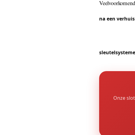
Veelvoorkomende
Als familiegeme
na een verhuis
met tuintoegan
genereren reg
langs de Gents
sleutelsystem
Onze slot