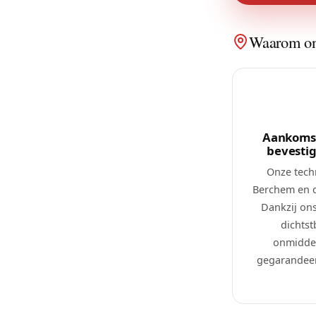
Waarom on
Aankomst
bevesti
Onze tech
Berchem en 
Dankzij on
dichtst
onmiddel
gegarandeer