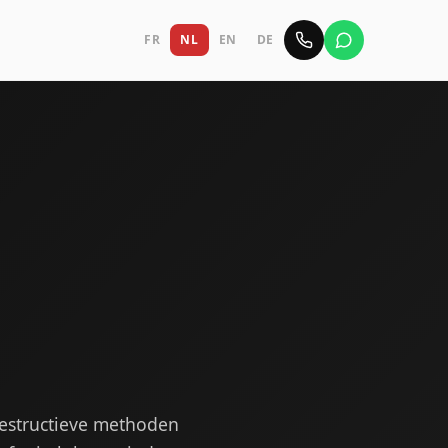
FR
NL
EN
DE
destructieve methoden