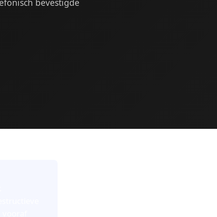
efonisch bevestigde
.
estructieve
 vooraf