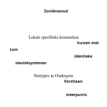
Oudergem is een geliefde residentiële gemeente,
grenzend aan het
Zoniënwoud
. Tussen de wijk
Herrmann-Debroux en het pittoreske Rood-
Klooster biedt de gemeente een bevoorrechte
leefomgeving.
Lokale specifieke kenmerken
Eigendommen in Oudergem zijn vaak
huizen met
tuin
die volledige beveiliging vereisen: voordeur,
garage, tuintoegang. We bieden
identieke
sleutelsystemen
om uw dagelijks leven te
vereenvoudigen.
Slottypes in Oudergem
De residentiële wijk rond de
Vorstlaan
wordt
gekenmerkt door villa’s uit de jaren 1950-1970 met
massieve voordeuren en
meerpunts
inbouwsloten. Nabij het Rood-Klooster en