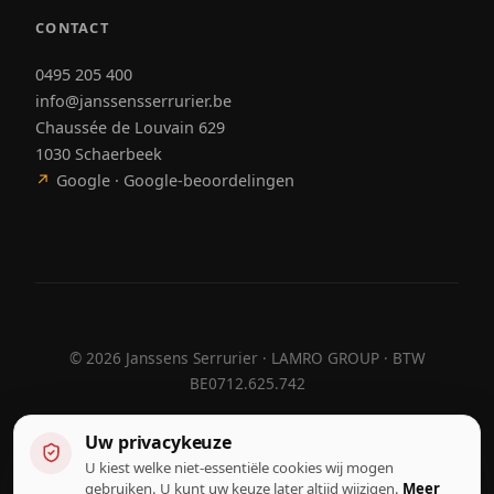
CONTACT
0495 205 400
info@janssensserrurier.be
Chaussée de Louvain 629
1030 Schaerbeek
↗
Google · Google-beoordelingen
©
2026
Janssens Serrurier · LAMRO GROUP · BTW
BE0712.625.742
Uw privacykeuze
U kiest welke niet-essentiële cookies wij mogen
Ontworpen door
Hebora
Hebora
gebruiken. U kunt uw keuze later altijd wijzigen.
Meer