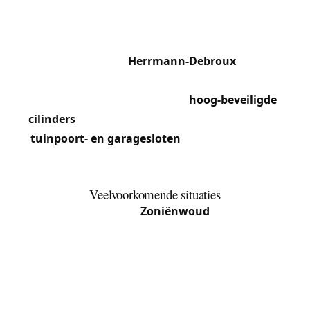
Blankedelle bewaren oudere huizen soms
gordelsloten of cilinders van oud profiel die
aangepaste vervanging vereisen. De moderne
residenties rond
Herrmann-Debroux
en het
winkelcentrum Oudergem beschikken over
badge-toegangssystemen en
hoog-beveiligde
cilinders
(EVVA, Mul-T-Lock). We werken ook aan
tuinpoort- en garagesloten
, vaak blootgesteld
aan weersinvloeden en die roestvrijstalen
modellen vereisen.
Veelvoorkomende situaties
De nabijheid van het
Zoniënwoud
moedigt veel
eigenaars aan om de beveiliging van hun achter-
en zijtoegang te versterken. We voeren regelmatig
volledige beveiligingsaudits uit voor woningen in
de wijk Transvaal en de Sibeliuslaan. De mede-
eigendommen langs de Waversesteenweg doen