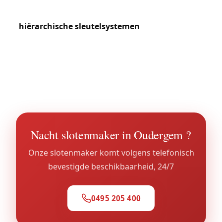
beroep op onze diensten voor het beheer van
hiërarchische sleutelsystemen
(algemene loper,
gedeeltelijke lopers per verdieping). De gemeente
herbergt ook verschillende ambassades en
diplomatieke residenties die versterkte
beveiligingsniveaus vereisen.
Nacht slotenmaker in Oudergem ?
Onze slotenmaker komt volgens telefonisch
bevestigde beschikbaarheid, 24/7
0495 205 400