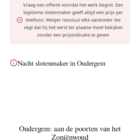
Vraag een offerte voordat het werk begint. Een
legitieme slotenmaker geeft altijd een prijs per
telefoon. Weiger resoluut elke aanbieder die
zegt dat hij het eerst ter plaatse moet bekijken
zonder een prijsindicatie te geven
Nacht slotenmaker in Oudergem
Nachtslotenmaker in Oudergem: beschikbaar
24/7, zelfs om 3 uur 's nachts. Snelle interventie
nabij het Zoniënwoud en in alle huizen met tuin en
residentiële villa's van de gemeente.
Oudergem: aan de poorten van het
Zoniënwoud