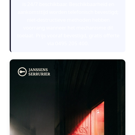
is 24/7 beschikbaar. Beschikbaarheid en
aankomsttijd worden telefonisch bevestigd;
niet-destructieve methoden hebben
voorrang wanneer het mechanisme dit
toelaat. Prijs vooraf bevestigd, gratis offerte
via 0495 205 400.