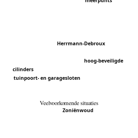
massieve voordeuren en
meerpunts
inbouwsloten. Nabij het Rood-Klooster en
Blankedelle bewaren oudere huizen soms
gordelsloten of cilinders van oud profiel die
aangepaste vervanging vereisen. De moderne
residenties rond
Herrmann-Debroux
en het
winkelcentrum Oudergem beschikken over
badge-toegangssystemen en
hoog-beveiligde
cilinders
(EVVA, Mul-T-Lock). We werken ook aan
tuinpoort- en garagesloten
, vaak blootgesteld
aan weersinvloeden en die roestvrijstalen
modellen vereisen.
Veelvoorkomende situaties
De nabijheid van het
Zoniënwoud
moedigt veel
eigenaars aan om de beveiliging van hun achter-
en zijtoegang te versterken. We voeren regelmatig
volledige beveiligingsaudits uit voor woningen in