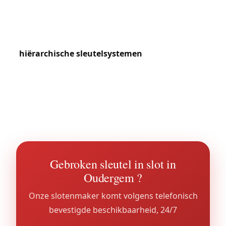
de wijk Transvaal en de Sibeliuslaan. De mede-
eigendommen langs de Waversesteenweg doen
beroep op onze diensten voor het beheer van
hiërarchische sleutelsystemen
(algemene loper,
gedeeltelijke lopers per verdieping). De gemeente
herbergt ook verschillende ambassades en
diplomatieke residenties die versterkte
beveiligingsniveaus vereisen.
Gebroken sleutel in slot in
Oudergem ?
Onze slotenmaker komt volgens telefonisch
bevestigde beschikbaarheid, 24/7