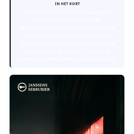
IN HET KORT
Gebroken sleutel in slot in Oudergem:
Janssens is 24/7 beschikbaar.
Beschikbaarheid en aankomsttijd worden
telefonisch bevestigd; niet-destructieve
methoden hebben voorrang wanneer het
mechanisme dit toelaat. Prijs vooraf
bevestigd, gratis offerte via 0495 205 400.