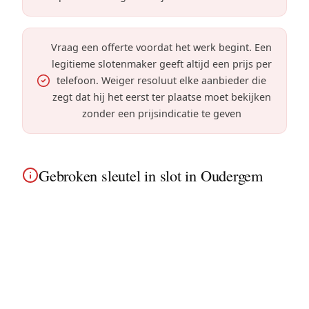
Vraag een offerte voordat het werk begint. Een
legitieme slotenmaker geeft altijd een prijs per
telefoon. Weiger resoluut elke aanbieder die
zegt dat hij het eerst ter plaatse moet bekijken
zonder een prijsindicatie te geven
Gebroken sleutel in slot in Oudergem
Extractie van gebroken sleutel in Oudergem: onze
gespecialiseerde tools verwijderen het stuk
zonder het slot van uw huizen met tuin en
residentiële villa's te beschadigen.