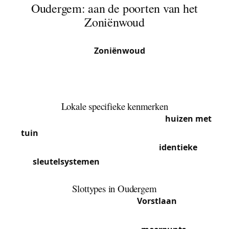
Oudergem: aan de poorten van het
Zoniënwoud
Oudergem is een geliefde residentiële gemeente,
grenzend aan het
Zoniënwoud
. Tussen de wijk
Herrmann-Debroux en het pittoreske Rood-
Klooster biedt de gemeente een bevoorrechte
leefomgeving.
Lokale specifieke kenmerken
Eigendommen in Oudergem zijn vaak
huizen met
tuin
die volledige beveiliging vereisen: voordeur,
garage, tuintoegang. We bieden
identieke
sleutelsystemen
om uw dagelijks leven te
vereenvoudigen.
Slottypes in Oudergem
De residentiële wijk rond de
Vorstlaan
wordt
gekenmerkt door villa’s uit de jaren 1950-1970 met