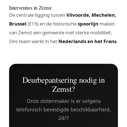
Interventies in Zemst
De centrale ligging tussen
Vilvoorde, Mechelen,
Brussel
(E19) en de historische
spoorlijn
maken
van Zemst een gemeente met sterke mobiliteit.
Ons team werkt in het
Nederlands en het Frans
.
Deurbepantsering nodig in
Zemst?
Onze slotenmaker is er volgens
telefonisch bevestigde beschikbaarheid,
24/7