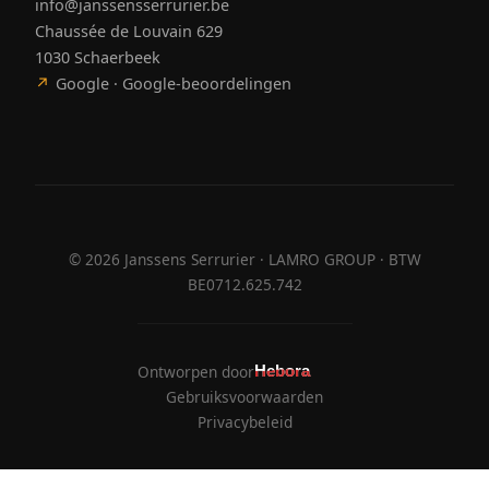
info@janssensserrurier.be
Chaussée de Louvain 629
1030 Schaerbeek
↗
Google · Google-beoordelingen
©
2026
Janssens Serrurier · LAMRO GROUP · BTW
BE0712.625.742
Ontworpen door
Hebora
Hebora
Gebruiksvoorwaarden
Privacybeleid