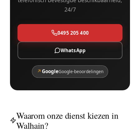
24/7
0495 205 400
WhatsApp
↗
Google
Google-beoordelingen
Waarom onze dienst kiezen in
Walhain?