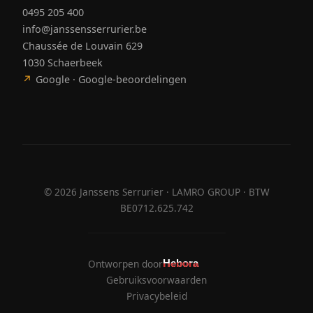
0495 205 400
info@janssensserrurier.be
Chaussée de Louvain 629
1030 Schaerbeek
↗
Google · Google-beoordelingen
©
2026
Janssens Serrurier · LAMRO GROUP · BTW
BE0712.625.742
Ontworpen door
Hebora
Hebora
Gebruiksvoorwaarden
Privacybeleid