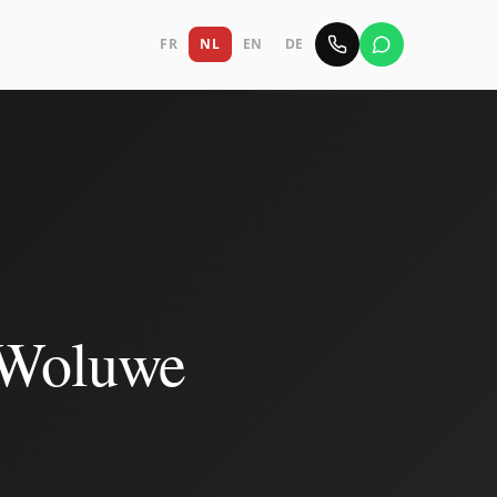
FR
NL
EN
DE
s-Woluwe