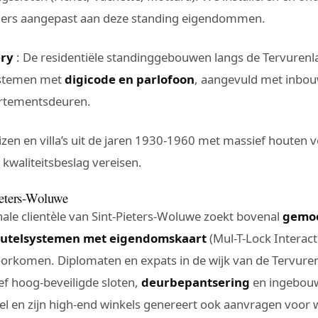
inders aangepast aan deze standing eigendommen.
ry
: De residentiële standinggebouwen langs de Tervurenl
ystemen met
digicode en parlofoon
, aangevuld met inbou
artementsdeuren.
zen en villa’s uit de jaren 1930-1960 met massief houten
kwaliteitsbeslag vereisen.
ieters-Woluwe
nale clientèle van Sint-Pieters-Woluwe zoekt bovenal
gemoe
eutelsystemen met eigendomskaart
(Mul-T-Lock Interact
orkomen. Diplomaten en expats in de wijk van de Tervure
ef hoog-beveiligde sloten,
deurbepantsering
en ingebouw
l en zijn high-end winkels genereert ook aanvragen voor w