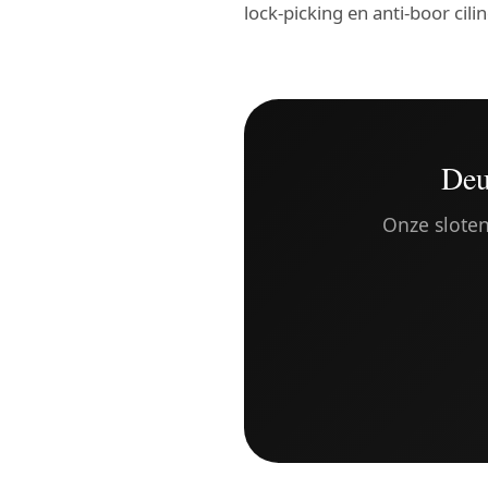
lock-picking en anti-boor cili
Deu
Onze sloten