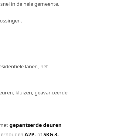
snel in de hele gemeente.
lossingen.
esidentiële lanen, het
deuren, kluizen, geavanceerde
t met
gepantserde deuren
onderhouden
A2P-
of
SKG 3-