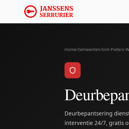
Home
/
Gemeenten
/
Sint-Pieters-
Deurbepan
Deurbepantsering dienst
interventie 24/7, gratis o